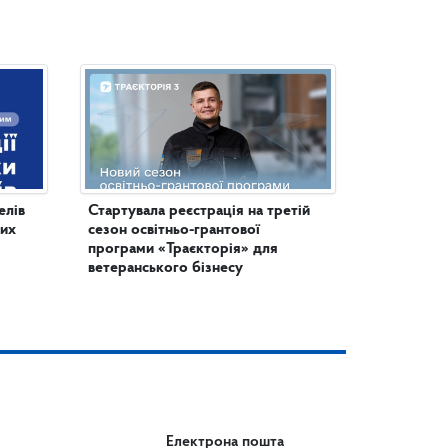
елів
Стартувала реєстрація на третій
них
сезон освітньо-грантової
програми «Траєкторія» для
ветеранського бізнесу
Електрона пошта