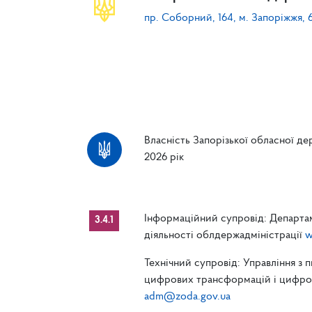
пр. Соборний, 164, м. Запоріжжя, 
Власність Запорізької обласної дер
2026 рік
Інформаційний супровід: Департам
3.4.1
діяльності облдержадміністрації
w
Технічний супровід: Управління з 
цифрових трансформацій і цифрові
adm@zoda.gov.ua