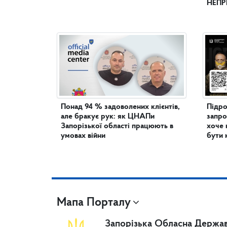
НЕПР
Понад 94 % задоволених клієнтів,
Підро
але бракує рук: як ЦНАПи
запро
Запорізької області працюють в
хоче 
умовах війни
бути 
Мапа Порталу
Запорізька Обласна Держав