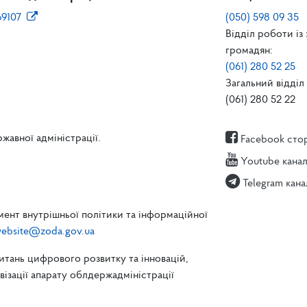
69107
(050) 598 09 35
Відділ роботи із
громадян:
(061) 280 52 25
Загальний відділ 
(061) 280 52 22
жавної адміністрації.
Facebook сто
Youtube кана
Telegram кана
ент внутрішньої політики та інформаційної
ebsite@zoda.gov.ua
питань цифрового розвитку та інновацій,
зації апарату облдержадміністрації