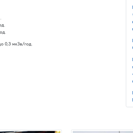
.
од.
од.
до 0,3 мкЗв/год.