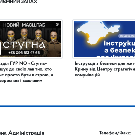
ИЄМНИЙ ЗАПАХ
зділ ГУР МО «Стугна»
Інструкції з безпеки для жит
шує до своїх лав тих, хто
Криму від Центру стратегіч
не просто бути в строю, а
комунікацій
корисним і важливим
на Адміністрація
Телефон/Факс: