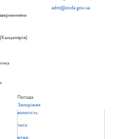
adm@zoda.gov.ua
 зверненнями
(Канцелярія):
рінка
л
л
Погода
Запоріжжя
вологість:
тиск:
вітер: