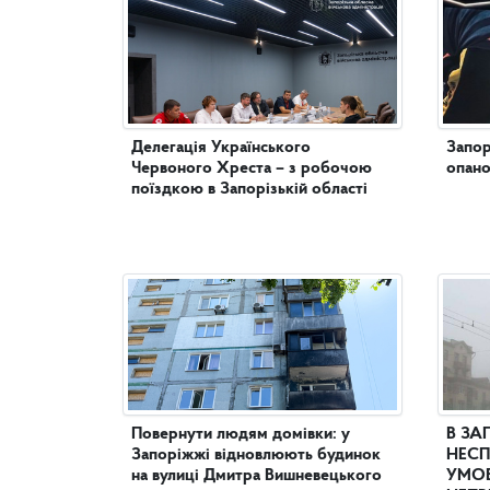
Делегація Українського
Запор
Червоного Хреста – з робочою
опано
поїздкою в Запорізькій області
Повернути людям домівки: у
В ЗА
Запоріжжі відновлюють будинок
НЕСП
на вулиці Дмитра Вишневецького
УМОВ