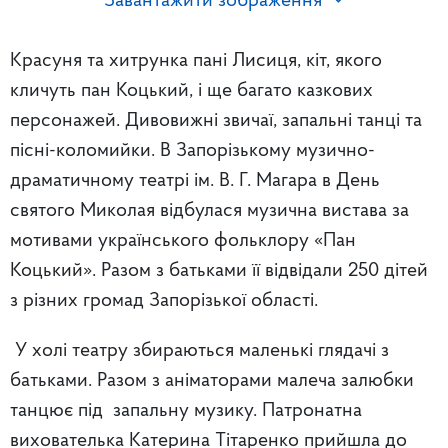
Завантажити зображення
Красуня та хитрунка пані Лисиця, кіт, якого
кличуть пан Коцький, і ще багато казкових
персонажей. Дивовижні звичаї, запальні танці та
пісні-коломийки. В Запорізькому музично-
драматичному театрі ім. В. Г. Магара в День
святого Миколая відбулася музична вистава за
мотивами українського фольклору «Пан
Коцький». Разом з батьками її відвідали 250 дітей
з різних громад Запорізької області.
У холі театру збираються маленькі глядачі з
батьками. Разом з аніматорами малеча залюбки
танцює під запальну музику. Патронатна
вихователька Катерина Тітаренко прийшла до