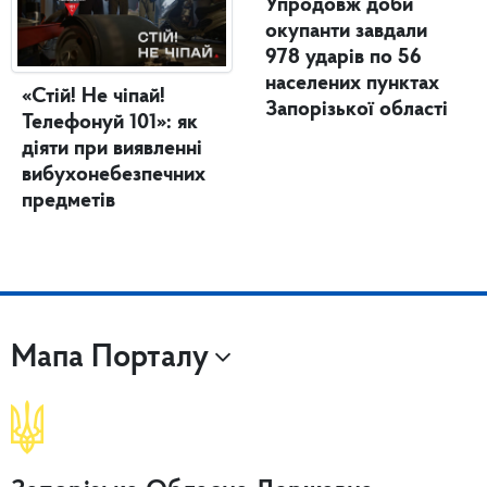
Упродовж доби
окупанти завдали
978 ударів по 56
населених пунктах
«Стій! Не чіпай!
Запорізької області
Телефонуй 101»: як
діяти при виявленні
вибухонебезпечних
предметів
Мапа Порталу