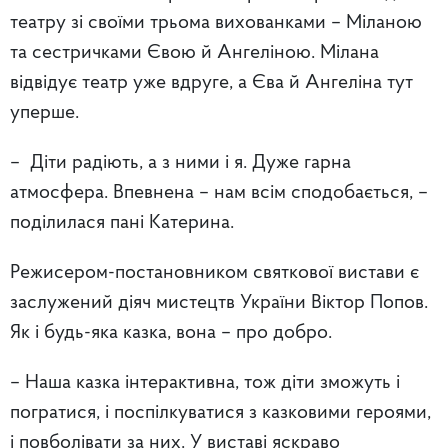
театру зі своїми трьома вихованками – Міланою
та сестричками Євою й Ангеліною. Мілана
відвідує театр уже вдруге, а Єва й Ангеліна тут
уперше.
– Діти радіють, а з ними і я. Дуже гарна
атмосфера. Впевнена – нам всім сподобається, –
поділилася пані Катерина.
Режисером-постановником святкової вистави є
заслужений діяч мистецтв України Віктор Попов.
Як і будь-яка казка, вона – про добро.
– Наша казка інтерактивна, тож діти зможуть і
погратися, і поспілкуватися з казковими героями,
і повболівати за них. У виставі яскраво