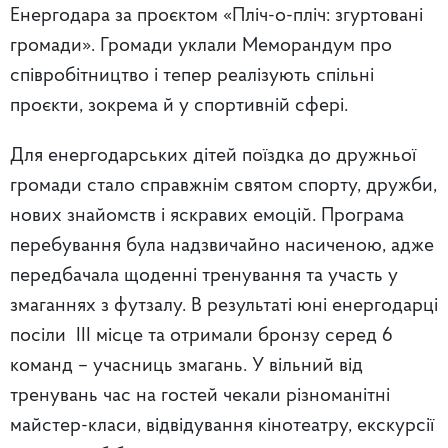
Енергодара за проєктом «Пліч-о-пліч: згуртовані
громади». Громади уклали Меморандум про
співробітництво і тепер реалізують спільні
проєкти, зокрема й у спортивній сфері.
Для енергодарських дітей поїздка до дружньої
громади стало справжнім святом спорту, дружби,
нових знайомств і яскравих емоцій. Програма
перебування була надзвичайно насиченою, адже
передбачала щоденні тренування та участь у
змаганнях з футзалу. В результаті юні енергодарці
посіли ІІІ місце та отримали бронзу серед 6
команд – учасниць змагань. У вільний від
тренувань час на гостей чекали різноманітні
майстер-класи, відвідування кінотеатру, екскурсії