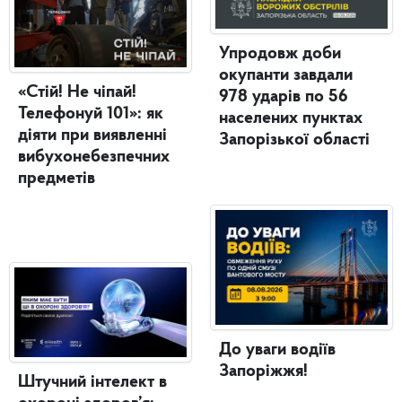
Упродовж доби
окупанти завдали
«Стій! Не чіпай!
978 ударів по 56
Телефонуй 101»: як
населених пунктах
діяти при виявленні
Запорізької області
вибухонебезпечних
предметів
До уваги водіїв
Запоріжжя!
Штучний інтелект в