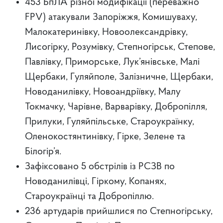
453 БпЛА різної модифікації (переважно
FPV) атакували Запоріжжя, Комишуваху,
Малокатеринівку, Новоолександрівку,
Лисогірку, Розумівку, Степногірськ, Степове,
Павлівку, Приморське, Лук’янівське, Малі
Щербаки, Гуляйполе, Залізничне, Щербаки,
Новоданилівку, Новоандріївку, Малу
Токмачку, Чарівне, Варварівку, Добропілля,
Прилуки, Гуляйпільське, Староукраїнку,
Оленокостянтинівку, Гірке, Зелене та
Білогір’я.
Зафіксовано 5 обстрілів із РСЗВ по
Новоданилівці, Гіркому, Копанях,
Староукраїнці та Добропіллю.
236 артударів прийшлися по Степногірську,