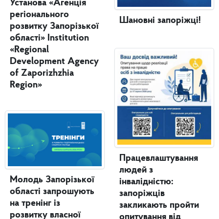
Установа «Агенція
регіонального
Шановні запоріжці!
розвитку Запорізької
області» Institution
«Regional
Development Agency
of Zaporizhzhia
Region»
Працевлаштування
людей з
Молодь Запорізької
інвалідністю:
області запрошують
запоріжців
на тренінг із
закликають пройти
розвитку власної
опитування від