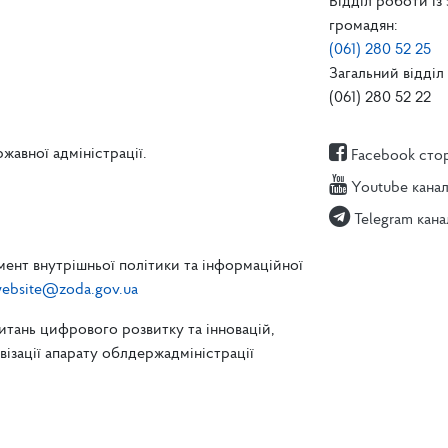
Відділ роботи із
громадян:
(061) 280 52 25
Загальний відділ 
(061) 280 52 22
жавної адміністрації.
Facebook сто
Youtube кана
Telegram кана
ент внутрішньої політики та інформаційної
ebsite@zoda.gov.ua
питань цифрового розвитку та інновацій,
зації апарату облдержадміністрації