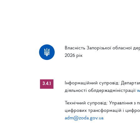
Власність Запорізької обласної дер
2026 рік
Інформаційний супровід: Департам
3.4.1
діяльності облдержадміністрації
w
Технічний супровід: Управління з 
цифрових трансформацій і цифрові
adm@zoda.gov.ua