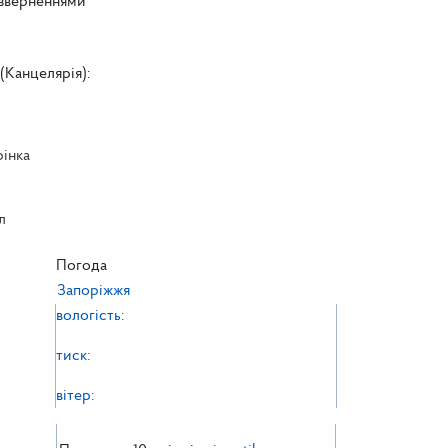
 зверненнями
(Канцелярія):
рінка
л
л
Погода
Запоріжжя
вологість:
тиск:
вітер: