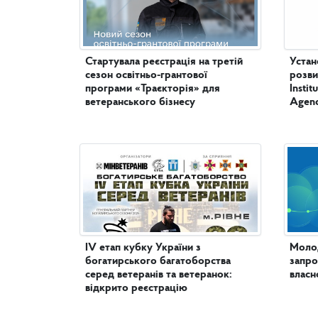
Стартувала реєстрація на третій
Устан
сезон освітньо-грантової
розви
програми «Траєкторія» для
Insti
ветеранського бізнесу
Agenc
IV етап кубку України з
Молод
богатирського багатоборства
запро
серед ветеранів та ветеранок:
власн
відкрито реєстрацію