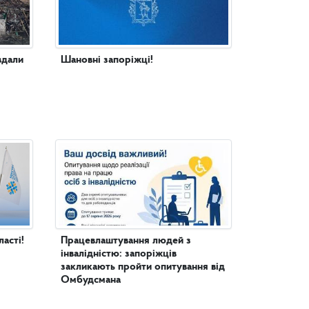
вдали
Шановні запоріжці!
асті!
Працевлаштування людей з
інвалідністю: запоріжців
закликають пройти опитування від
Омбудсмана