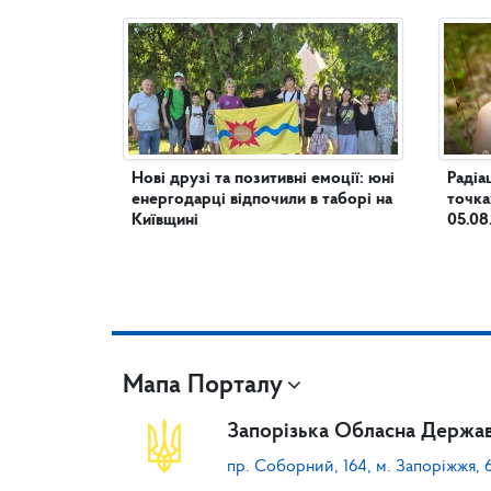
Нові друзі та позитивні емоції: юні
Радіа
енергодарці відпочили в таборі на
точка
Київщині
05.08
Мапа Порталу
Запорізька Обласна Держав
пр. Соборний, 164, м. Запоріжжя, 