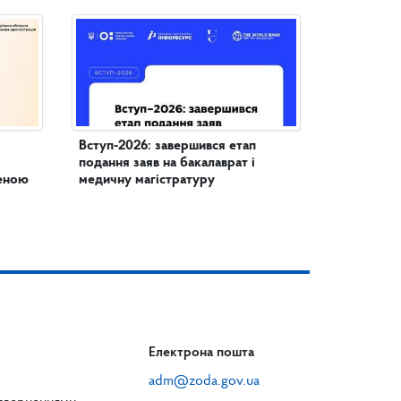
Вступ-2026: завершився етап
подання заяв на бакалаврат і
женою
медичну магістратуру
Електрона пошта
adm@zoda.gov.ua