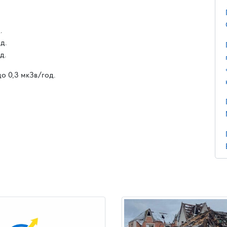
.
од.
д.
до 0,3 мкЗв/год.