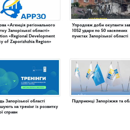
ова «Агенція регіонального
Упродовж доби окупанти за
тку Запорізької області»
1052 удари по 50 населених
tution «Regional Development
пунктах Запорізької області
y of Zaporizhzhia Region»
ь Запорізької області
Підприємці Запоріжжя та обл
шують на тренінг із розвитку
ої справи