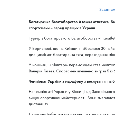
Заванта
Богатирське багатоборство й важка атлетика, бай
спортсмени – серед кращих в Україні.
Турнір з богатирського багатоборства «Interatle
У Борисполі, що на Київщині, зібралися 30 найс
дисциплінах: богатирська тяга, перекидання міш
У номінації «Мілітарі» переможцем став меліто
Валерій Газаєв. Спортсмен впевнено виграв 5 із 
Чемпіонат України з марафону з веслування на б
На чемпіонаті України у Вінниці від Запорізько
вищої спортивної майстерності. Вони змагалися н
дистанціях.
Людмила Бабак посіла два перших місця та одн