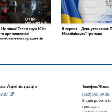
! Не чіпай! Телефонуй 101»:
8 серпня – День утворення 
яти при виявленні
Михайлівської громади
онебезпечних предметів
на Адміністрація
Телефон/Факс:
69107
(050) 598 09 35
Відділ роботи із
громадян: