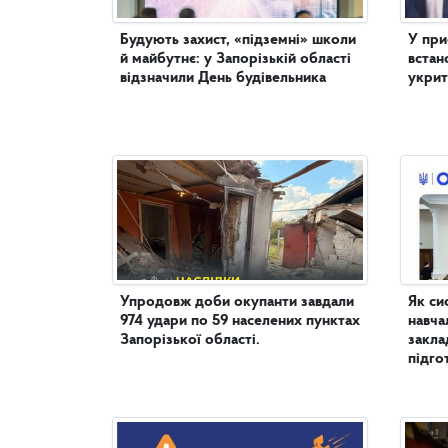
Будують захист, «підземні» школи
У пр
й майбутнє: у Запорізькій області
встан
відзначили День будівельника
укрит
Упродовж доби окупанти завдали
Як си
974 удари по 59 населених пунктах
навча
Запорізької області.
закла
підго