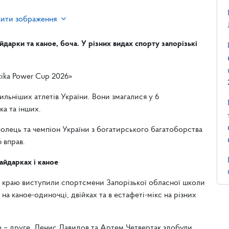
жити зображення
дарки та каное, боча. У різних видах спорту запорізькі
tika Power Cup 2026»
ильніших атлетів України. Вони змагалися у 6
ка та інших.
полець та чемпіон України з богатирського багатоборства
6 вправ.
айдарках і каное
го краю виступили спортсмени Запорізької обласної школи
а каное-одиночці, двійках та в естафеті-мікс на різних
е – друге. Денис Давидов та Артем Четвертак здобули