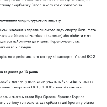
ртивну скарбничку Запорізького краю золотою та
 ураженнями опорно-рухового апарату
нські змагання з паралімпійського виду спорту боча. Мета
ижче до білого м’яча-мішені («джека») або відбити м’ячі
аходяться найближче до мішені. Переможцем стає
мками всіх раундів.
різького регіонального центру «Інваспорт». У класі ВС-2
в та дівчат до 13 років
ажкої атлетики, у яких взяли участь найсильніші юнаки та
портсмени Запорізької ОСДЮШОР з важкої атлетики.
зерами змагань стали Віра Орлова, Ярослав Курило,
 регіону три золота, два срібла та дві бронзи у різних