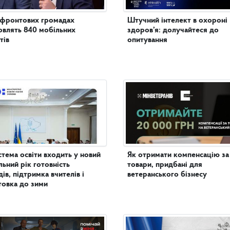
ифронтових громадах
Штучний інтелект в охороні
овлять 840 мобільних
здоров’я: долучайтеся до
тів
опитування
стема освіти входить у новий
Як отримати компенсацію за
льний рік готовність
товари, придбані для
дів, підтримка вчителів і
ветеранського бізнесу
товка до зими