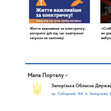
Життя важливіше за електричку:
«Стій
алгоритм дій під час повітряної
як ді
загрози на залізниці
вибух
Мапа Порталу
Запорізька Обласна Держав
пр. Соборний, 164, м. Запоріжжя, 