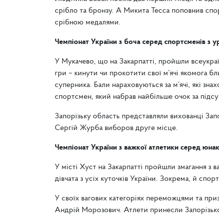
срібло та бронзу. А Микита Тесса поповнив спо
срібною медалями.
Чемпіонат України з боча серед спортсменів з
У Мукачево, що на Закарпатті, пройшли всеукраї
гри – кинути чи прокотити свої м’ячі якомога бл
суперника. Бали нараховуються за м’ячі, які зн
спортсмен, який набрав найбільше очок за підсу
Запорізьку область представляли вихованці Запо
Сергій Журба виборов друге місце.
Чемпіонат України з важкої атлетики серед юнакі
У місті Хуст на Закарпатті пройшли змагання з в
дівчата з усіх куточків України. Зокрема, й с
У своїх вагових категоріях переможцями та при
Андрій Морозович. Атлети принесли Запорізькому