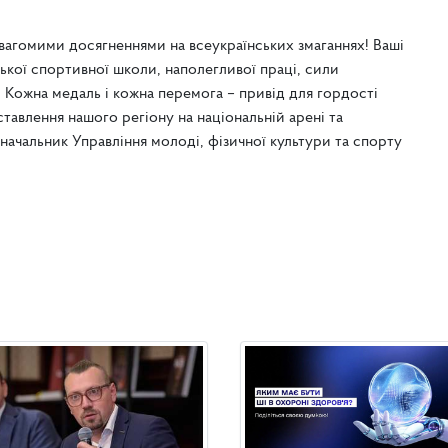
 вагомими досягненнями на всеукраїнських змаганнях! Ваші
зької спортивної школи, наполегливої праці, сили
. Кожна медаль і кожна перемога – привід для гордості
ставлення нашого регіону на національній арені та
начальник Управління молоді, фізичної культури та спорту