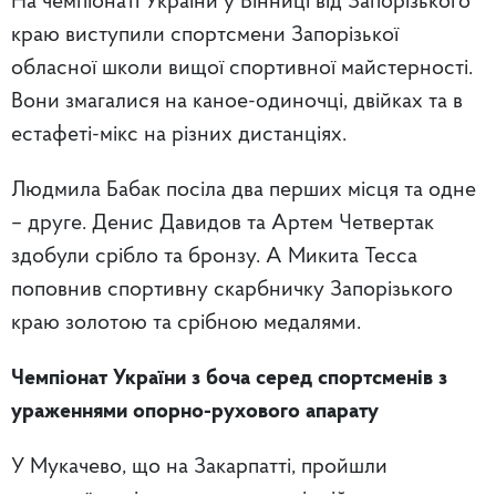
На чемпіонаті України у Вінниці від Запорізького
краю виступили спортсмени Запорізької
обласної школи вищої спортивної майстерності.
Вони змагалися на каное-одиночці, двійках та в
естафеті-мікс на різних дистанціях.
Людмила Бабак посіла два перших місця та одне
– друге. Денис Давидов та Артем Четвертак
здобули срібло та бронзу. А Микита Тесса
поповнив спортивну скарбничку Запорізького
краю золотою та срібною медалями.
Чемпіонат України з боча серед спортсменів з
ураженнями опорно-рухового апарату
У Мукачево, що на Закарпатті, пройшли