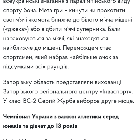
всеукраїнські змагання з паралімпійського виду
спорту боча. Мета гри – кинути чи прокотити
свої м’ячі якомога ближче до білого м’яча-мішені
(«джека») або відбити м’ячі суперника. Бали
нараховуються за м’ячі, які знаходяться
найближче до мішені. Переможцем стає
спортсмен, який набрав найбільше очок за
підсумками всіх раундів.
Запорізьку область представляли вихованці
Запорізького регіонального центру «Інваспорт».
У класі ВС-2 Сергій Журба виборов друге місце.
Чемпіонат України з важкої атлетики серед
юнаків та дівчат до 13 років