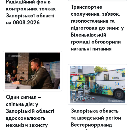
Радіаційний фон в
Транспортне
контрольних точках
сполучення, зв’язок,
Запорізької області
газопостачання та
на 0808.2026
підготовка до зими: у
Біленьківській
громаді обговорили
нагальні питання
Один сигнал –
спільна дія: у
Запорізька область
Запорізькій області
та шведський регіон
вдосконалюють
Вестерноррланд
механізм захисту