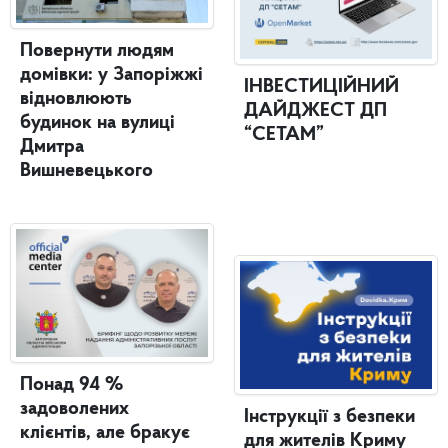
Повернути людям
домівки: у Запоріжжі
ІНВЕСТИЦІЙНИЙ
відновлюють
ДАЙДЖЕСТ ДП
будинок на вулиці
“СЕТАМ”
Дмитра
Вишневецького
Понад 94 %
задоволених
Інструкції з безпеки
клієнтів, але бракує
для жителів Криму