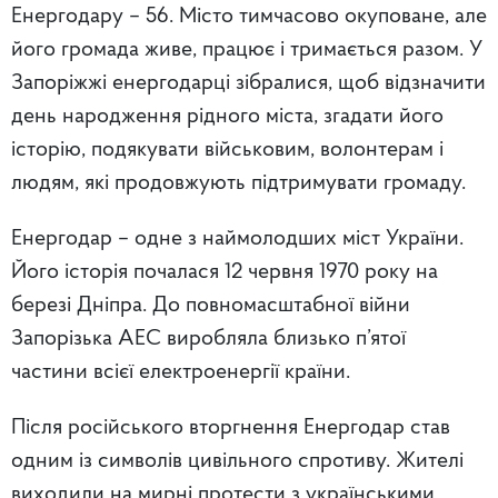
Енергодару – 56. Місто тимчасово окуповане, але
його громада живе, працює і тримається разом. У
Запоріжжі енергодарці зібралися, щоб відзначити
день народження рідного міста, згадати його
історію, подякувати військовим, волонтерам і
людям, які продовжують підтримувати громаду.
Енергодар – одне з наймолодших міст України.
Його історія почалася 12 червня 1970 року на
березі Дніпра. До повномасштабної війни
Запорізька АЕС виробляла близько п’ятої
частини всієї електроенергії країни.
Після російського вторгнення Енергодар став
одним із символів цивільного спротиву. Жителі
виходили на мирні протести з українськими