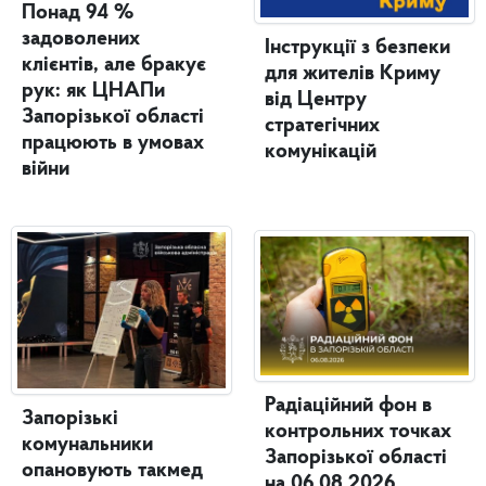
Понад 94 %
задоволених
Інструкції з безпеки
клієнтів, але бракує
для жителів Криму
рук: як ЦНАПи
від Центру
Запорізької області
стратегічних
працюють в умовах
комунікацій
війни
Радіаційний фон в
Запорізькі
контрольних точках
комунальники
Запорізької області
опановують такмед
на 06.08.2026