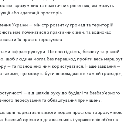
остих, зрозумілих та практичних рішеннях, які можуть
укції або адаптації просторів.
влення України — міністр розвитку громад та територій
ність має починатися з практичних змін, та водночас
нювати їх просто і зрозуміло.
ми інфраструктури. Це про гідність, безпеку та рівний
во, щоб людина могла без перешкод пройти весь маршрут
тору — та повноцінно ним користуватися. Наше завдання —
а такими, що можуть бути впроваджені в кожній громаді»,
ступності — від шляхів руху до будівлі та безбар’єрного
печного пересування та облаштування приміщень.
: складні нормативні вимоги подані простою та зрозумілою
 базовий орієнтир для власників і управителів об’єктів.