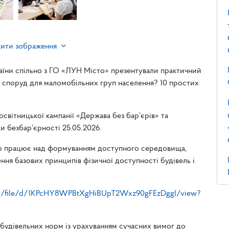
жити зображення
аїни спільно з ГО «ЛУН Місто» презентували практичний
 і споруд для маломобільних груп населення? 10 простих
вітницької кампанії «Держава без бар’єрів» та
и безбар’єрності 25.05.2026.
 хто працює над формуванням доступного середовища,
ння базових принципів фізичної доступності будівель і
com/file/d/1KPcHY8WPBtXgHiBUpT2Wxz90gFEzDggI/view?
будівельних норм із урахуванням сучасних вимог до