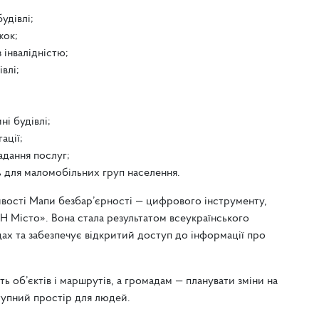
удівлі;
жок;
 інвалідністю;
влі;
ні будівлі;
ації;
дання послуг;
ь для маломобільних груп населення.
ивості Мапи безбар’єрності — цифрового інструменту,
Н Місто». Вона стала результатом всеукраїнського
дах та забезпечує відкритий доступ до інформації про
 об’єктів і маршрутів, а громадам — планувати зміни на
тупний простір для людей.