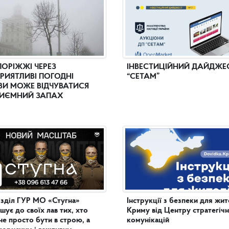
ПОРІЖЖІ ЧЕРЕЗ
ІНВЕСТИЦІЙНИЙ ДАЙДЖЕ
РИЯТЛИВІ ПОГОДНІ
“СЕТАМ”
И МОЖЕ ВІДЧУВАТИСЯ
ИЄМНИЙ ЗАПАХ
зділ ГУР МО «Стугна»
Інструкції з безпеки для жит
шує до своїх лав тих, хто
Криму від Центру стратегіч
не просто бути в строю, а
комунікацій