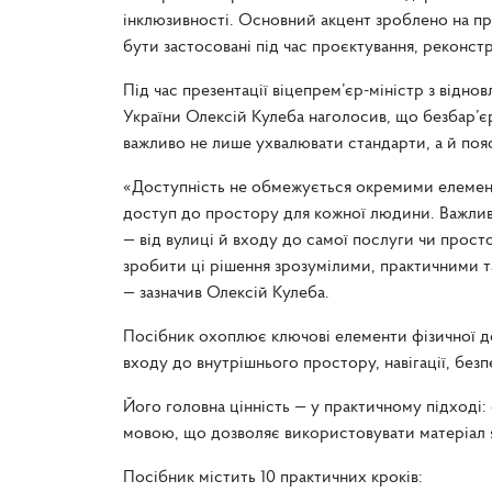
інклюзивності. Основний акцент зроблено на пр
бути застосовані під час проєктування, реконстр
Під час презентації віцепрем’єр-міністр з відно
України Олексій Кулеба наголосив, що безбар’єр
важливо не лише ухвалювати стандарти, а й пояс
«Доступність не обмежується окремими елемента
доступ до простору для кожної людини. Важли
— від вулиці й входу до самої послуги чи прос
зробити ці рішення зрозумілими, практичними т
— зазначив Олексій Кулеба.
Посібник охоплює ключові елементи фізичної до
входу до внутрішнього простору, навігації, без
Його головна цінність — у практичному підході
мовою, що дозволяє використовувати матеріал як
Посібник містить 10 практичних кроків: