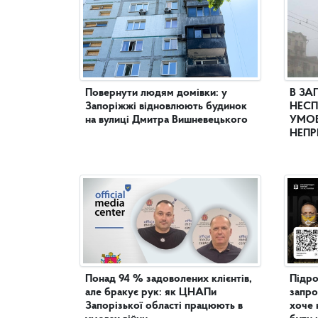
Повернути людям домівки: у
В ЗА
Запоріжжі відновлюють будинок
НЕСП
на вулиці Дмитра Вишневецького
УМОВ
НЕПР
Понад 94 % задоволених клієнтів,
Підро
але бракує рук: як ЦНАПи
запро
Запорізької області працюють в
хоче 