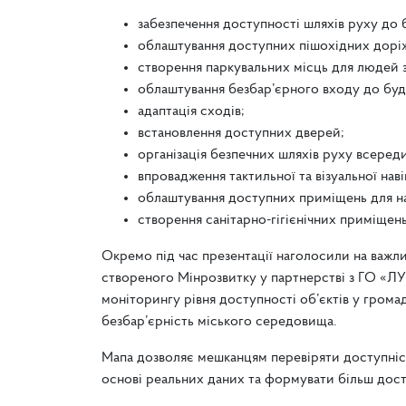
забезпечення доступності шляхів руху до б
облаштування доступних пішохідних дорі
створення паркувальних місць для людей з
облаштування безбар’єрного входу до буді
адаптація сходів;
встановлення доступних дверей;
організація безпечних шляхів руху всереди
впровадження тактильної та візуальної навіг
облаштування доступних приміщень для на
створення санітарно-гігієнічних приміщен
Окремо під час презентації наголосили на важл
створеного Мінрозвитку у партнерстві з ГО «ЛУ
моніторингу рівня доступності об’єктів у грома
безбар’єрність міського середовища.
Мапа дозволяє мешканцям перевіряти доступність
основі реальних даних та формувати більш дос