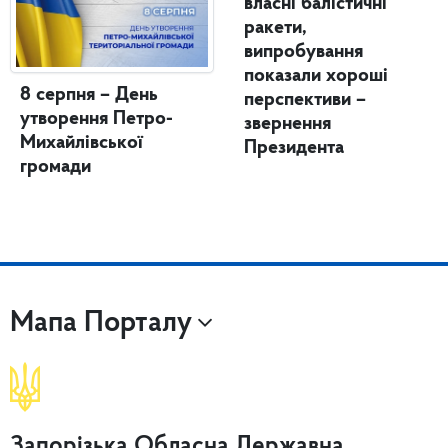
власні балістичні
ракети,
випробування
показали хороші
8 серпня – День
перспективи –
утворення Петро-
звернення
Михайлівської
Президента
громади
Мапа Порталу
Запорізька Обласна Державна