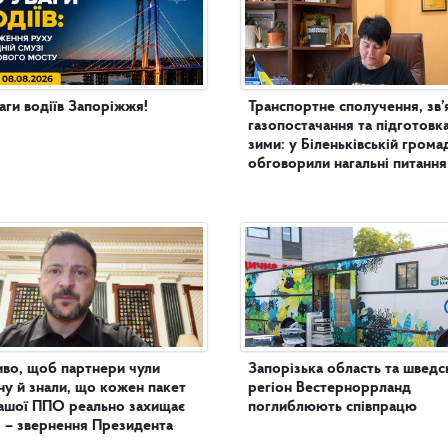
аги водіїв Запоріжжя!
Транспортне сполучення, зв’
газопостачання та підготовк
зими: у Біленьківській грома
обговорили нагальні питання
во, щоб партнери чули
Запорізька область та шведс
ну й знали, що кожен пакет
регіон Вестерноррланд
ашої ППО реально захищає
поглиблюють співпрацю
 – звернення Президента