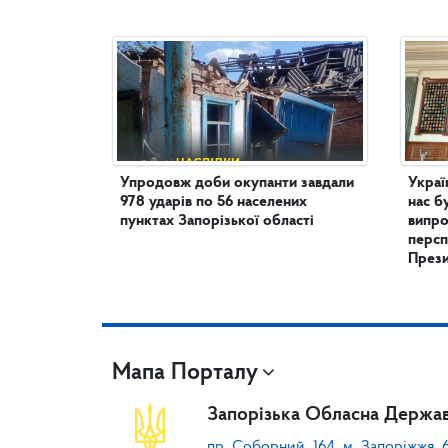
Упродовж доби окупанти завдали
Украї
978 ударів по 56 населених
нас б
пунктах Запорізької області
випро
персп
През
Мапа Порталу
Запорізька Обласна Держав
пр. Соборний, 164, м. Запоріжжя, 