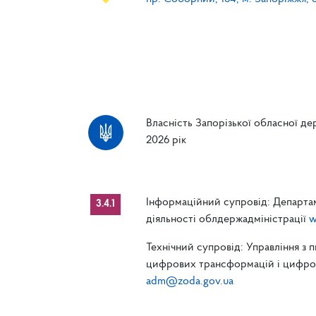
Власність Запорізької обласної дер
2026 рік
Інформаційний супровід: Департам
3.4.1
діяльності облдержадміністрації
w
Технічний супровід: Управління з 
цифрових трансформацій і цифрові
adm@zoda.gov.ua