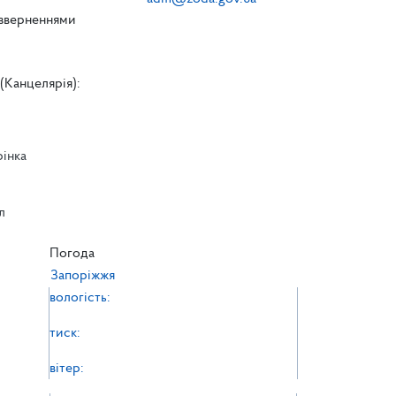
 зверненнями
(Канцелярія):
рінка
л
л
Погода
Запоріжжя
вологість:
тиск:
вітер: