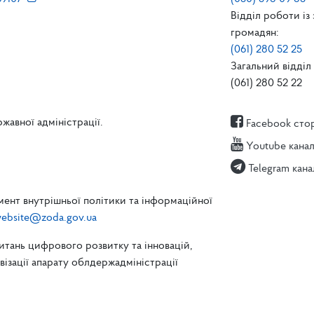
Відділ роботи із
громадян:
(061) 280 52 25
Загальний відділ 
(061) 280 52 22
жавної адміністрації.
Facebook сто
Youtube кана
Telegram кана
ент внутрішньої політики та інформаційної
ebsite@zoda.gov.ua
питань цифрового розвитку та інновацій,
зації апарату облдержадміністрації