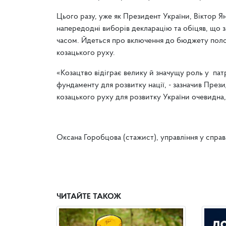
Цього разу, уже як Президент України, Віктор Я
напередодні виборів декларацію та обіцяв, що 
часом. Йдеться про включення до бюджету поло
козацького руху.
«Козацтво відіграє велику й значущу роль у па
фундаменту для розвитку нації, - зазначив През
козацького руху для розвитку України очевидна
Оксана Горобцова (стажист), управління у справ
ЧИТАЙТЕ ТАКОЖ