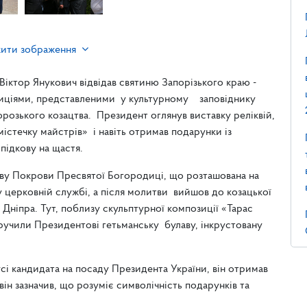
жити зображення
іктор Янукович відвідав святиню Запорізького краю -
озиціями, представленими у культурному заповіднику
орозького козацтва. Президент оглянув виставку реліквій,
істечку майстрів» і навіть отримав подарунки із
підкову на щастя.
кву Покрови Пресвятої Богородиці, що розташована на
 у церковній службі, а після молитви вийшов до козацької
Дніпра. Тут, поблизу скульптурної композиції «Тарас
ручили Президентові гетьманську булаву, інкрустовану
сі кандидата на посаду Президента України, він отримав
він зазначив, що розуміє символічність подарунків та