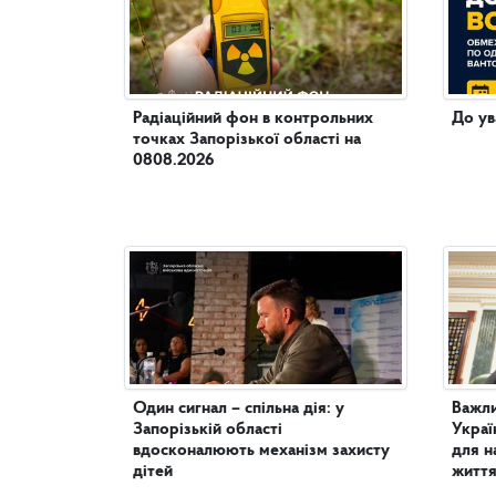
Радіаційний фон в контрольних
До ув
точках Запорізької області на
0808.2026
Один сигнал – спільна дія: у
Важли
Запорізькій області
Украї
вдосконалюють механізм захисту
для н
дітей
життя