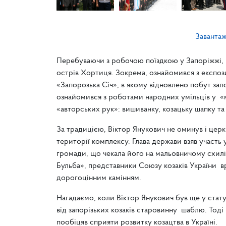
Заванта
Перебуваючи з робочою поїздкою у Запоріжжі, В
острів Хортиця. Зокрема, ознайомився з експ
«Запорозька Січ», в якому відновлено побут зап
ознайомився з роботами народних умільців у «м
«авторських рук»: вишиванку, козацьку шапку та 
За традицією, Віктор Янукович не оминув і цер
території комплексу. Глава держави взяв участь
громади, що чекала його на мальовничому схилі 
Бульба», представники Союзу козаків України в
дорогоцінним камінням.
Нагадаємо, коли Віктор Янукович був ще у стату
від запорізьких козаків старовинну шаблю. Тоді 
пообіцяв сприяти розвитку козацтва в Україні.