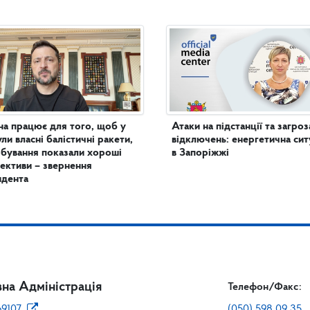
на працює для того, щоб у
Атаки на підстанції та загроз
ули власні балістичні ракети,
відключень: енергетична сит
бування показали хороші
в Запоріжжі
ективи – звернення
идента
на Адміністрація
Телефон/Факс:
69107
(050) 598 09 35