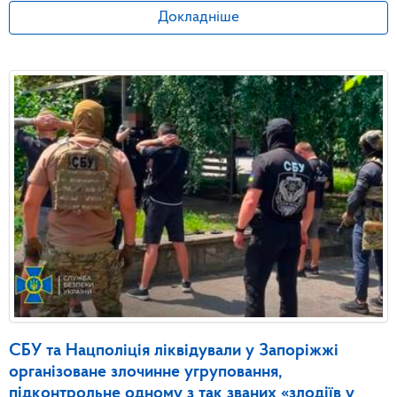
Докладніше
СБУ та Нацполіція ліквідували у Запоріжжі
організоване злочинне угруповання,
підконтрольне одному з так званих «злодіїв у