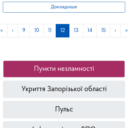
Докладніше
«
‹
9
10
11
12
13
14
15
›
»
Пункти незламності
Укриття Запорізької області
Пульс