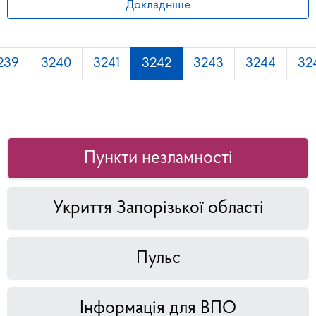
Докладніше
239
3240
3241
3242
3243
3244
32
Пункти незламності
Укриття Запорізької області
Пульс
Інформація для ВПО