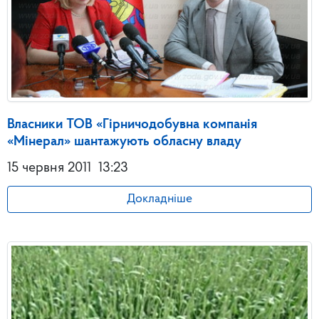
Власники ТОВ «Гірничодобувна компанія
«Мінерал» шантажують обласну владу
15 червня 2011
13:23
Докладніше