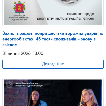
Захист працює: попри десятки ворожих ударів по
енергообʼєктах, 45 тисяч споживачів – знову зі
світлом
31 липня 2026
13:00
Докладніше