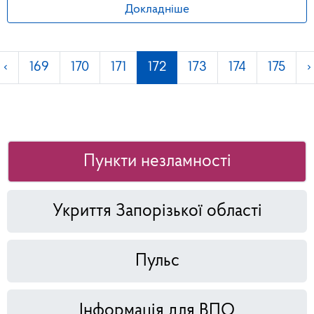
Докладніше
‹
169
170
171
172
173
174
175
›
Пункти незламності
Укриття Запорізької області
Пульс
Інформація для ВПО