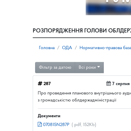
РОЗПОРЯДЖЕННЯ ГОЛОВИ ОБЛДЕР
Головна
ОДА
Нормативно-правова баз
Фільтр за датою
Всі роки
287
7 серпня
Про проведення планового внутрішнього аудиту
з громадськістю облдержадміністрації
Документи
070815N287P
(.pdf, 152Kb)