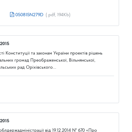
050815N279D
(.pdf, 194Kb)
 2015
і Конституції та законам України проектів рішень
альних громад Преображенської, Вільнянської,
льських рад Оріхівського...
 2015
блдержадміністрації від 19.12.2014 № 670 «Про