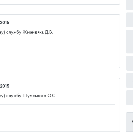
 2015
ову) службу Жмайдяка Д.В.
 2015
ову) службу Шумського О.С.