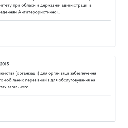
ітету при обласній державній адміністрації із
оведенням Антитерористичної..
 2015
мства (організації) для організації забезпечення
томобільних перевізників для обслуговування на
х загального ...