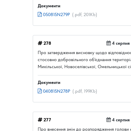
Документи
050815N279P
(.pdf, 201Kb)
278
4 серпня
Про затвердження висновку щодо відповідност
стосовно добровільного об'єднання територі
Микільської, Новоселівської, Омельницької сі
Документи
040815N278P
(.pdf, 199Kb)
277
4 серпня
Про внесення змін до розпорядження голови о