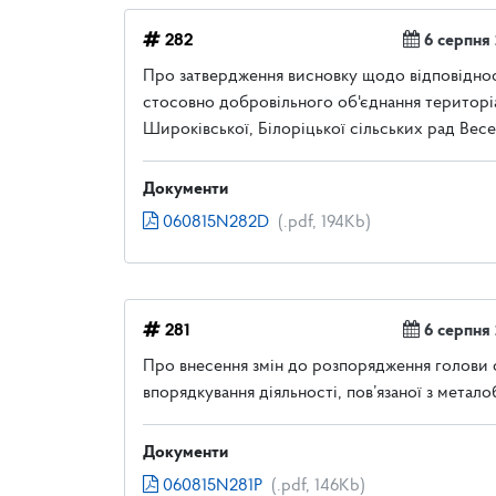
282
6 серпня
Про затвердження висновку щодо відповідност
стосовно добровільного об'єднання територі
Широківської, Білоріцької сільських рад Весел
Документи
060815N282D
(.pdf, 194Kb)
281
6 серпня
Про внесення змін до розпорядження голови 
впорядкування діяльності, пов’язаної з метало
Документи
060815N281P
(.pdf, 146Kb)