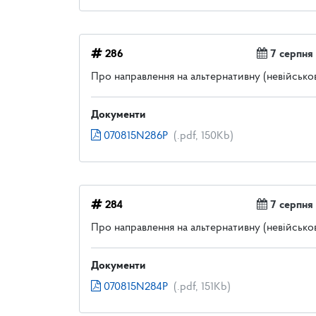
286
7 серпня
Про направлення на альтернативну (невійськ
Документи
070815N286P
(.pdf, 150Kb)
284
7 серпня
Про направлення на альтернативну (невійськ
Документи
070815N284P
(.pdf, 151Kb)