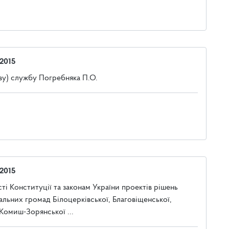
 2015
ву) службу Погребняка П.О.
 2015
і Конституції та законам України проектів рішень
льних громад Білоцерківської, Благовіщенської,
 Комиш-Зорянської ...