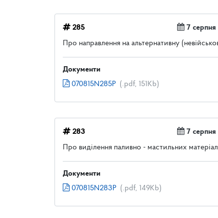
285
7 серпня
Про направлення на альтернативну (невійсько
Документи
070815N285P
(.pdf, 151Kb)
283
7 серпня
Про виділення паливно - мастильних матеріал
Документи
070815N283P
(.pdf, 149Kb)