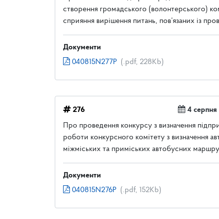
створення громадського (волонтерського) ком
сприяння вирішення питань, пов’язаних із пр
Документи
040815N277P
(.pdf, 228Kb)
276
4 серпня
Про проведення конкурсу з визначення підприє
роботи конкурсного комітету з визначення ав
міжміських та приміських автобусних маршрута
Документи
040815N276P
(.pdf, 152Kb)