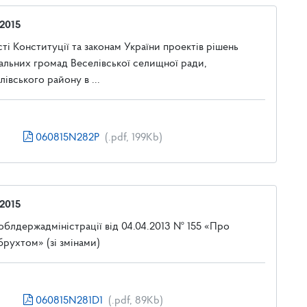
 2015
і Конституції та законам України проектів рішень
альних громад Веселівської селищної ради,
івського району в ...
060815N282P
(.pdf, 199Kb)
 2015
облдержадміністрації від 04.04.2013 № 155 «Про
брухтом» (зі змінами)
060815N281D1
(.pdf, 89Kb)