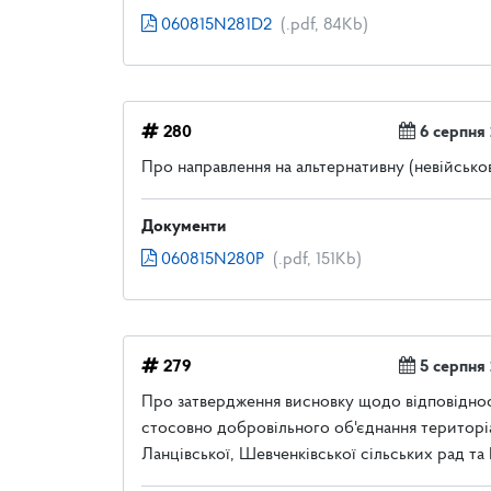
060815N281D2
(.pdf, 84Kb)
280
6 серпня
Про направлення на альтернативну (невійсько
Документи
060815N280P
(.pdf, 151Kb)
279
5 серпня
Про затвердження висновку щодо відповідност
стосовно добровільного об'єднання територіа
Ланцівської, Шевченківської сільських рад та