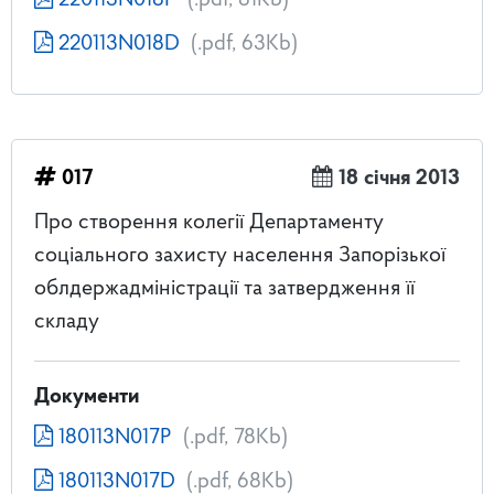
220113N018P
(.pdf, 81Kb)
220113N018D
(.pdf, 63Kb)
017
18 січня 2013
Про створення колегії Департаменту
соціального захисту населення Запорізької
облдержадміністрації та затвердження її
складу
Документи
180113N017P
(.pdf, 78Kb)
180113N017D
(.pdf, 68Kb)