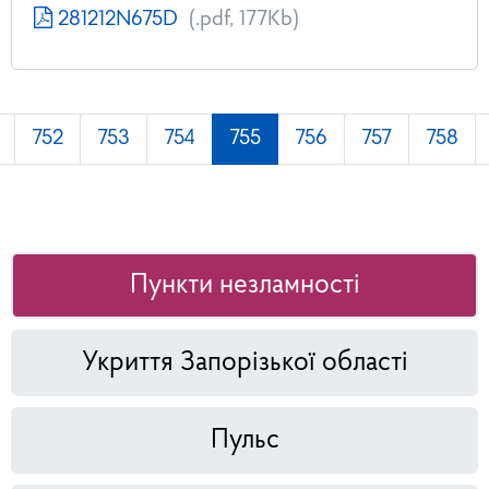
281212N675D
(.pdf, 177Kb)
752
753
754
755
756
757
758
Пункти незламності
Укриття Запорізької області
Пульс