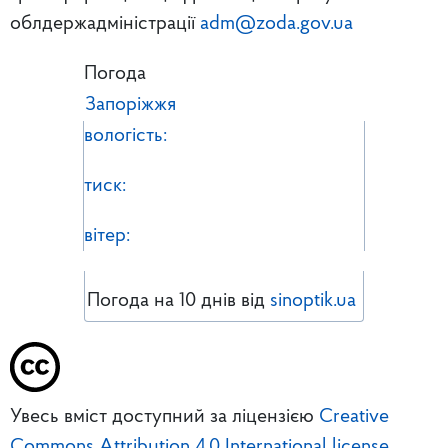
облдержадміністрації
adm@zoda.gov.ua
Погода
Запоріжжя
вологість:
тиск:
вітер:
Погода на 10 днів від
sinoptik.ua
Увесь вміст доступний за ліцензією
Creative
Commons Attribution 4.0 International license
,