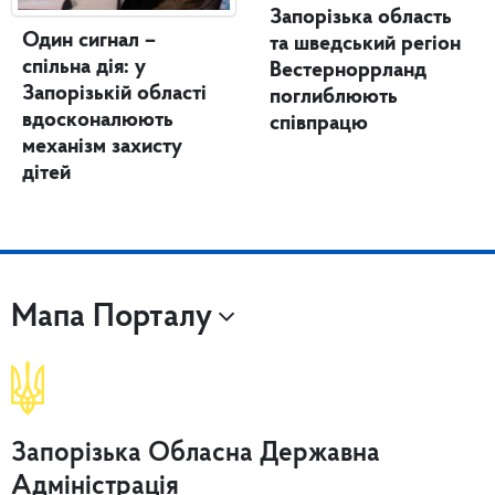
Запорізька область
Один сигнал –
та шведський регіон
спільна дія: у
Вестерноррланд
Запорізькій області
поглиблюють
вдосконалюють
співпрацю
механізм захисту
дітей
Мапа Порталу
Запорізька Обласна Державна
Адміністрація