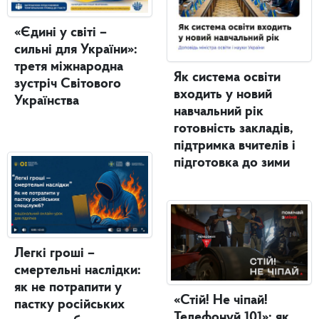
«Єдині у світі –
сильні для України»:
третя міжнародна
Як система освіти
зустріч Світового
входить у новий
Українства
навчальний рік
готовність закладів,
підтримка вчителів і
підготовка до зими
Легкі гроші –
смертельні наслідки:
як не потрапити у
«Стій! Не чіпай!
пастку російських
Телефонуй 101»: як