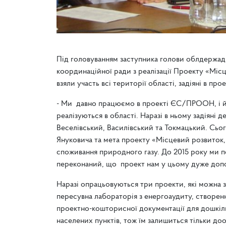
Під головуванням заступника голови облдержадм
координаційної ради з реалізації Проекту «Місц
взяли участь всі території області, задіяні в прое
- Ми давно працюємо в проекті ЄС/ПРООН, і йо
реалізуються в області. Наразі в ньому задіяні д
Веселівський, Василівський та Токмацький. Сьог
Януковича та мета проекту «Місцевий розвиток,
споживання природного газу. До 2015 року ми п
переконаний, що проект нам у цьому дуже допо
Наразі опрацьовуються три проекти, які можна за
пересувна лабораторія з енергоаудиту, створенн
проектно-кошторисної документації для дошкіль
населених пунктів, тож їм залишиться тільки до