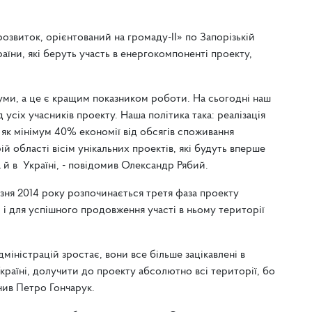
звиток, орієнтований на громаду-ІІ» по Запорізькій
аїни, які беруть участь в енергокомпоненті проекту,
суми, а це є кращим показником роботи. На сьогодні наш
усіх учасників проекту. Наша політика така: реалізація
 як мінімум 40% економії від обсягів споживання
й області вісім унікальних проектів, які будуть вперше
а й в Україні, - повідомив Олександр Рябий.
зня 2014 року розпочинається третя фаза проекту
 і для успішного продовження участі в ньому території
міністрацій зростає, вони все більше зацікавлені в
Україні, долучити до проекту абсолютно всі території, бо
ачив Петро Гончарук.