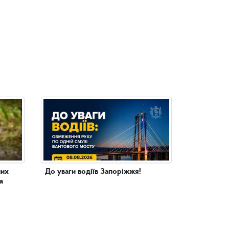
них
До уваги водіїв Запоріжжя!
а