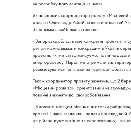
на розробку документації «з нуля».
Як повідомив координатор проекту «Місцевий ро
області Олександр Рябий, із шести областей Укр
Запорізька є найбільш активною.
- Запорізька область має конкретні проекти та 
регіон можна вважати найкращим в Україні серед 
проектів, які ми співфінансуємо, повинна давати
енергоресурсу. Наразі ми отримали від територі
реалізовуватися не тільки на території області, 
Також координатор проекту зазначив, що 2 бере
«Місцевий розвиток, орієнтований на громаду»,
повинні виконати всі свої зобов’язання.
- З кожним місяцем рівень підготовки райдержад
проекті. І наше завдання – подати приклад всій 
це дійсно дуже вигідно та перспективно, - зазн