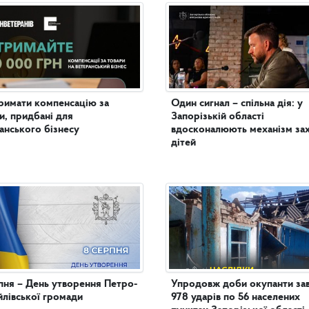
римати компенсацію за
Один сигнал – спільна дія: у
и, придбані для
Запорізькій області
анського бізнесу
вдосконалюють механізм за
дітей
пня – День утворення Петро-
Упродовж доби окупанти за
лівської громади
978 ударів по 56 населених