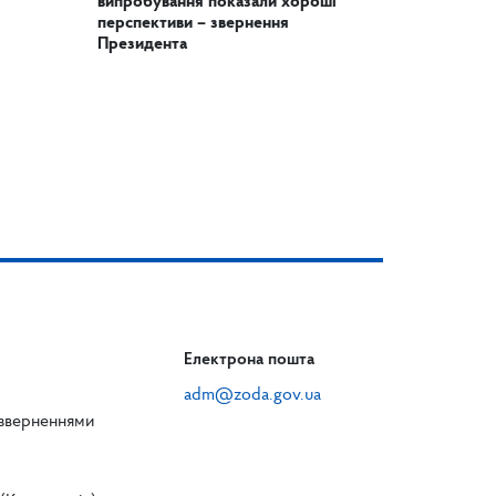
випробування показали хороші
перспективи – звернення
Президента
Електрона пошта
adm@zoda.gov.ua
 зверненнями