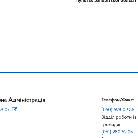
пунктах Запорізької області
на Адміністрація
Телефон/Факс:
69107
(050) 598 09 35
Відділ роботи із
громадян:
(061) 280 52 25