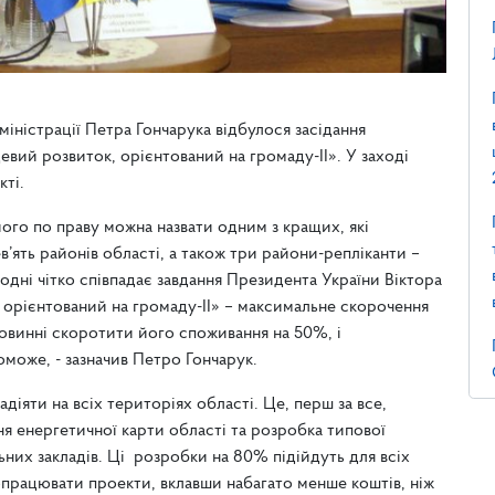
іністрації Петра Гончарука відбулося засідання
евий розвиток, орієнтований на громаду-ІІ». У заході
кті.
го по праву можна назвати одним з кращих, які
ев’ять районів області, а також три райони-репліканти –
одні чітко співпадає завдання Президента України Віктора
 орієнтований на громаду-ІІ» – максимальне скорочення
овинні скоротити його споживання на 50%, і
може, - зазначив Петро Гончарук.
діяти на всіх територіях області. Це, перш за все,
я енергетичної карти області та розробка типової
них закладів. Ці розробки на 80% підійдуть для всіх
опрацювати проекти, вклавши набагато менше коштів, ніж