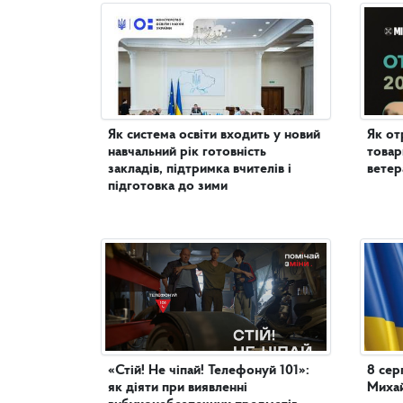
Як система освіти входить у новий
Як от
навчальний рік готовність
товар
закладів, підтримка вчителів і
ветер
підготовка до зими
«Стій! Не чіпай! Телефонуй 101»:
8 сер
як діяти при виявленні
Михай