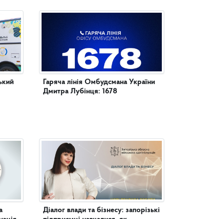
ький
Гаряча лінія Омбудсмана України
Дмитра Лубінця: 1678
а
Діалог влади та бізнесу: запорізькі