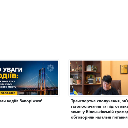
аги водіїв Запоріжжя!
Транспортне сполучення, зв’
газопостачання та підготовк
зими: у Біленьківській грома
обговорили нагальні питання