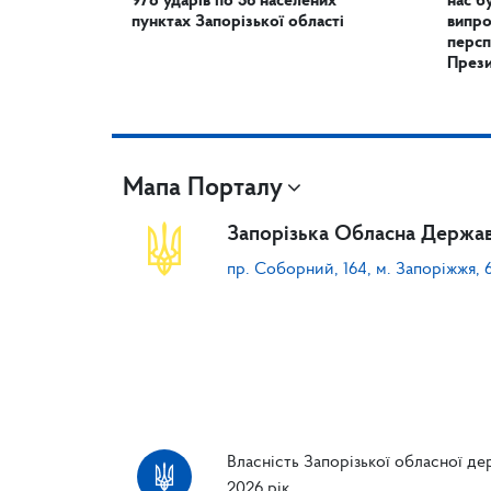
978 ударів по 56 населених
нас б
пунктах Запорізької області
випро
персп
През
Мапа Порталу
Запорізька Обласна Держав
пр. Соборний, 164, м. Запоріжжя, 
Власність Запорізької обласної дер
2026 рік