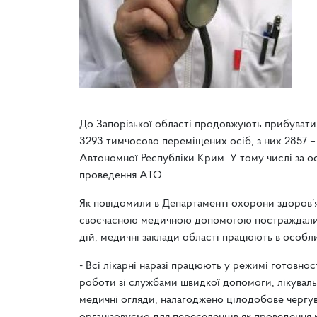
До Запорізької області продовжують прибувати 
3293 тимчосово переміщених осіб, з них 2857 –
Автономної Республіки Крим. У тому числі за о
проведення АТО.
Як повідомили в Департаменті охорони здоров’я
своєчасною медичною допомогою постраждалих т
дій, медичні заклади області працюють в особл
- Всі лікарні наразі працюють у режимі готовно
роботи зі службами швидкої допомоги, лікувал
медичні огляди, налагоджено цілодобове чергува