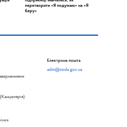
уація
підприємці навчалися, як
перетворити «Я подумаю» на «Я
беру»
Електрона пошта
adm@zoda.gov.ua
 зверненнями
(Канцелярія):
рінка