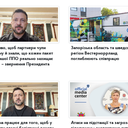
во, щоб партнери чули
Запорізька область та шведс
ну й знали, що кожен пакет
регіон Вестерноррланд
ашої ППО реально захищає
поглиблюють співпрацю
 – звернення Президента
на працює для того, щоб у
Атаки на підстанції та загроз