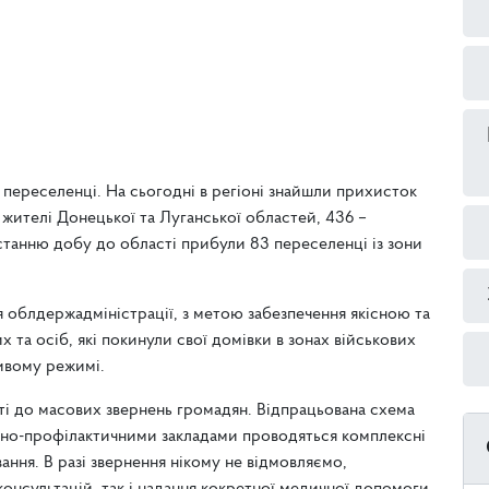
переселенці. На сьогодні в регіоні знайшли прихисток
 жителі Донецької та Луганської областей, 436 –
станню добу до області прибули 83 переселенці із зони
 облдержадміністрації, з метою забезпечення якісною та
а осіб, які покинули свої домівки в зонах військових
ивому режимі.
сті до масових звернень громадян. Відпрацьована схема
ьно-профілактичними закладами проводяться комплексні
ння. В разі звернення нікому не відмовляємо,