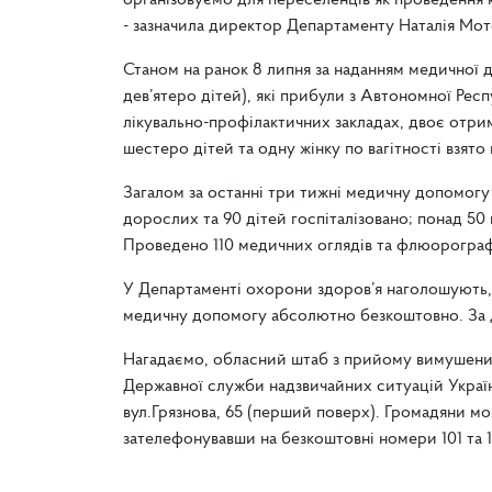
організовуємо для переселенців як проведення к
- зазначила директор Департаменту Наталія Мот
Станом на ранок 8 липня за наданням медичної 
дев’ятеро дітей), які прибули з Автономної Ре
лікувально-профілактичних закладах, двоє отри
шестеро дітей та одну жінку по вагітності взято
Загалом за останні три тижні медичну допомогу 
дорослих та 90 дітей госпіталізовано; понад 50 
Проведено 110 медичних оглядів та флюорограф
У Департаменті охорони здоров’я наголошують,
медичну допомогу абсолютно безкоштовно. За до
Нагадаємо, обласний штаб з прийому вимушених
Державної служби надзвичайних ситуацій Україн
вул.Грязнова, 65 (перший поверх). Громадяни м
зателефонувавши на безкоштовні номери 101 та 1