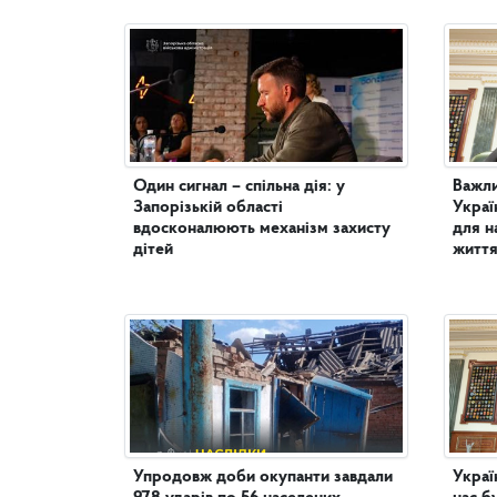
Один сигнал – спільна дія: у
Важли
Запорізькій області
Украї
вдосконалюють механізм захисту
для н
дітей
життя
Упродовж доби окупанти завдали
Украї