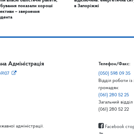
ули власні балістичні ракети,
відключень: енергетична сит
бування показали хороші
в Запоріжжі
ективи – звернення
идента
на Адміністрація
Телефон/Факс:
69107
(050) 598 09 35
Відділ роботи із
громадян:
(061) 280 52 25
Загальний відділ 
(061) 280 52 22
жавної адміністрації.
Facebook сто