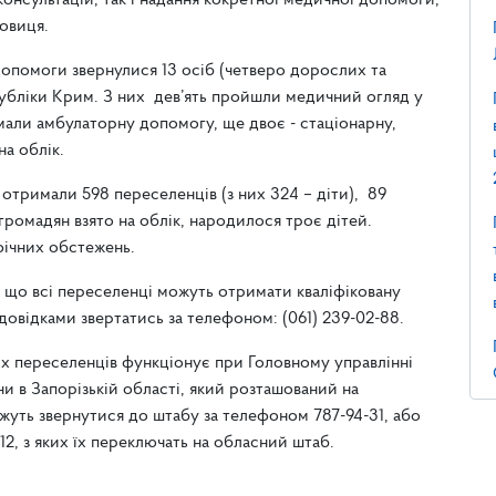
онсультацій, так і надання кокретної медичної допомоги,
овиця.
допомоги звернулися 13 осіб (четверо дорослих та
спубліки Крим. З них дев’ять пройшли медичний огляд у
мали амбулаторну допомогу, ще двоє - стаціонарну,
 на облік.
отримали 598 переселенців (з них 324 – діти), 89
громадян взято на облік, народилося троє дітей.
ічних обстежень.
 що всі переселенці можуть отримати кваліфіковану
відками звертатись за телефоном: (061) 239-02-88.
 переселенців функціонує при Головному управлінні
и в Запорізькій області, який розташований на
ожуть звернутися до штабу за телефоном 787-94-31, або
12, з яких їх переключать на обласний штаб.