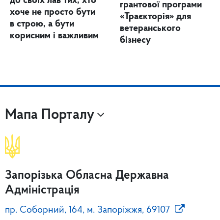
до своїх лав тих, хто
грантової програми
хоче не просто бути
«Траєкторія» для
в строю, а бути
ветеранського
корисним і важливим
бізнесу
Мапа Порталу
Запорізька Обласна Державна
Адміністрація
пр. Соборний, 164, м. Запоріжжя, 69107