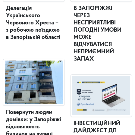
Делегація
В ЗАПОРІЖЖІ
Українського
ЧЕРЕЗ
Червоного Хреста –
НЕСПРИЯТЛИВІ
з робочою поїздкою
ПОГОДНІ УМОВИ
в Запорізькій області
МОЖЕ
ВІДЧУВАТИСЯ
НЕПРИЄМНИЙ
ЗАПАХ
Повернути людям
домівки: у Запоріжжі
ІНВЕСТИЦІЙНИЙ
відновлюють
ДАЙДЖЕСТ ДП
будинок на вулиці