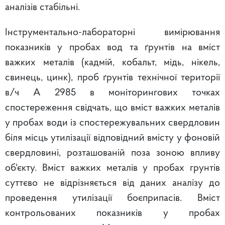
аналізів стабільні.
Інструментально-лабораторні вимірювання
показників у пробах вод та ґрунтів на вміст
важких металів (кадмій, кобальт, мідь, нікель,
свинець, цинк), проб ґрунтів технічної території
в/ч А 2985 в моніторингових точках
спостереження свідчать, що вміст важких металів
у пробах води із спостережувальних свердловин
біля місць утилізації відповідний вмісту у фоновій
свердловині, розташованій поза зоною впливу
об'єкту. Вміст важких металів у пробах грунтів
суттєво не відрізняється від даних аналізу до
проведення утилізації боєприпасів. Вміст
контрольованих показників у пробах