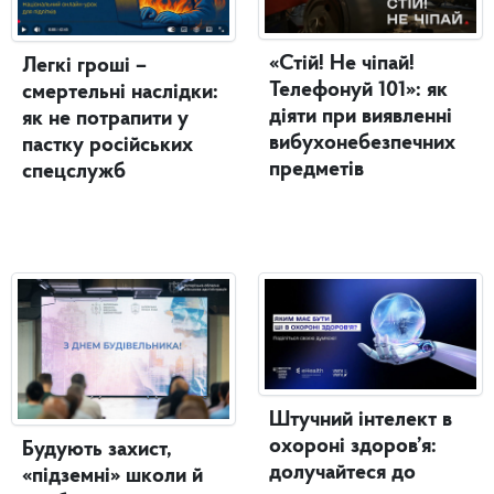
«Стій! Не чіпай!
Легкі гроші –
Телефонуй 101»: як
смертельні наслідки:
діяти при виявленні
як не потрапити у
вибухонебезпечних
пастку російських
предметів
спецслужб
Штучний інтелект в
охороні здоров’я:
Будують захист,
долучайтеся до
«підземні» школи й