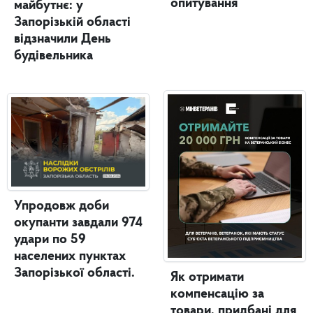
опитування
майбутнє: у
Запорізькій області
відзначили День
будівельника
Упродовж доби
окупанти завдали 974
удари по 59
населених пунктах
Запорізької області.
Як отримати
компенсацію за
товари, придбані для