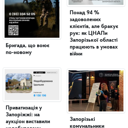
Понад 94 %
задоволених
клієнтів, але бракує
рук: як ЦНАПи
Запорізької області
Бригада, що воює
працюють в умовах
по-новому
війни
Приватизація у
Запоріжжі: на
Запорізькі
аукціон виставили
комунальники