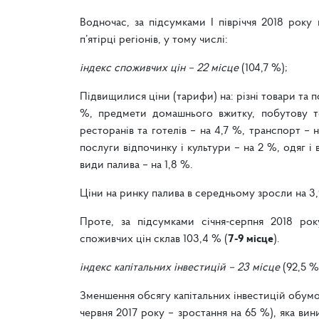
Водночас, за підсумками І півріччя 2018 року
п’ятірці регіонів, у тому числі:
індекс споживчих цін – 22 місце
(104,7 %);
Підвищилися ціни (тарифи) на: різні товари та пос
%, предмети домашнього вжитку, побутову т
ресторанів та готелів – на 4,7 %, транспорт – 
послуги відпочинку і культури – на 2 %, одяг і в
види палива – на 1,8 %.
Ціни на ринку палива в середньому зросли на 3,
Проте, за підсумками січня-серпня 2018 ро
споживчих цін склав 103,4 % (
7-9 місце
).
індекс капітальних інвестицій
– 23 місце
(92,5 %
Зменшення обсягу капітальних інвестицій обум
червня 2017 року – зростання на 65 %), яка вин