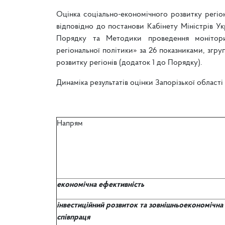
Оцінка соціально-економічного розвитку регіон
відповідно до постанови Кабінету Міністрів У
Порядку та Методики проведення моніторин
регіональної політики» за 26 показниками, згр
розвитку регіонів (додаток 1 до Порядку).
Динаміка результатів оцінки Запорізької област
Напрям
економічна ефективність
інвестиційний розвиток
та зовнішньоекономічна
співпраця