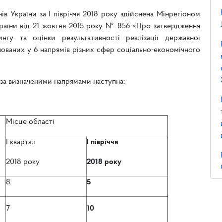
ів України за І півріччя 2018 року здійснена Мінрегіоном
країни від 21 жовтня 2015 року № 856 «Про затвердження
гу та оцінки результативності реалізації державної
упованих у 6 напрямів різних сфер соціально-економічного
і за визначеними напрямами наступна:
Місце області
І квартал
І півріччя
2018 року
2018 року
8
5
7
10