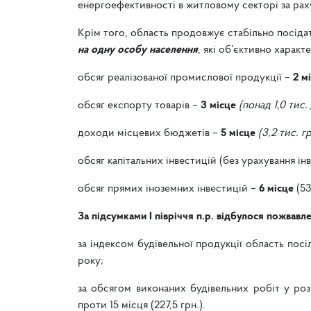
енергоефективності в житловому секторі за ра
Крім того, область продовжує стабільно посід
на одну особу населення
, які об’єктивно харак
обсяг реалізованої промислової продукції –
2 м
обсяг експорту товарів –
3 місце
(понад 1,0 тис
доходи місцевих бюджетів –
5 місце
(3,2 тис. гр
обсяг капітальних інвестицій (без урахування і
обсяг прямих іноземних інвестицій –
6 місце
(53
За підсумками І півріччя п.р. відбулося пожвавле
за індексом будівельної продукції область пос
року;
за обсягом виконаних будівельних робіт у ро
проти 15 місця (227,5 грн.).