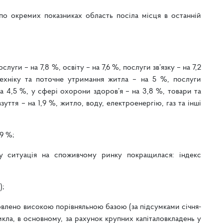
 по окремих показниках область посіла місця в останній
луги – на 7,8 %, освіту – на 7,6 %, послуги зв’язку – на 7,2
ехніку та поточне утримання житла – на 5 %, послуги
на 4,5 %, у сфері охорони здоров’я – на 3,8 %, товари та
зуття – на 1,9 %, житло, воду, електроенергію, газ та інші
9 %;
ку ситуація на споживчому ринку покращилася: індекс
);
овлено високою порівняльною базою (за підсумками січня-
икла, в основному, за рахунок крупних капіталовкладень у