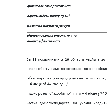
фінансова самодостатність
ефективність ринку праці
розвиток інфраструктури
відновлювальна енергетика та
енергоефективність
За 
11 
показниками 
з 26
 область увійшла 
до 
індекс обсягу сільськогосподарського виробни
обсяг виробництва продукції сільського госпо
–
4 місце
(5,44 тис. грн.)
;
індекс реальної заробітної плати –
4 місце
(114,
частка домогосподарств, які уклали кредит