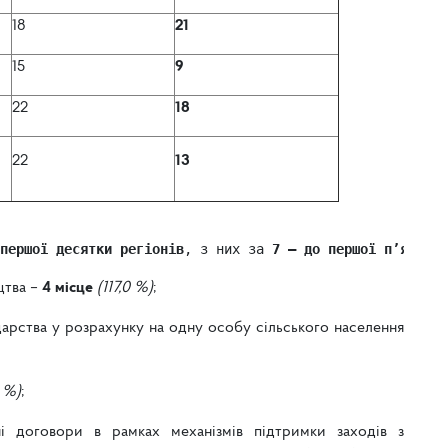
18
21
15
9
22
18
22
13
першої десятки регіонів
, з них за 
7 – до першої п’ятірки
цтва –
4 місце
(117,0 %)
;
дарства у розрахунку на одну особу сільського населення
0 %)
;
ні договори в рамках механізмів підтримки заходів з