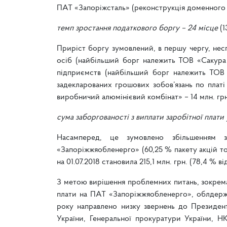
ПАТ «Запоріжсталь» (реконструкція доменного 
темп зростання податкового боргу – 24 місце
(1
Приріст боргу зумовлений, в першу чергу, нес
осіб (найбільший борг належить ТОВ «Сакура 
підприємств (найбільший борг належить ТОВ «
задекларованих грошових зобов’язань по плат
виробничий алюмінієвий комбінат» – 14 млн. грн
сума заборгованості з виплати заробітної плати
Насамперед, це зумовлено збільшенням з
«Запоріжжяобленерго» (60,25 % пакету акцій т
на 01.07.2018 становила 215,1 млн. грн. (78,4 % в
З метою вирішення проблемних питань, зокрема 
плати на ПАТ «Запоріжжяобленерго», облдержа
року направлено низку звернень до Президент
України, Генеральної прокуратури України, Н