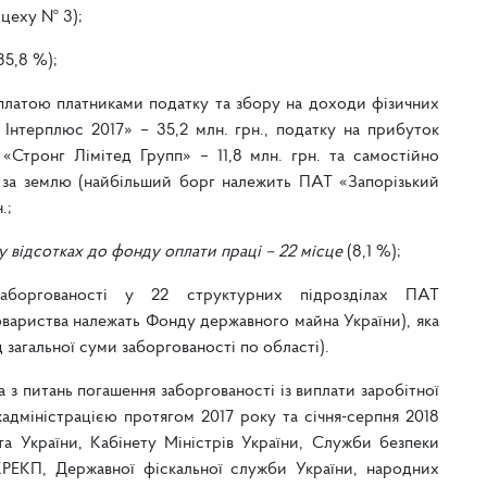
цеху № 3);
35,8 %);
платою платниками податку та збору на доходи фізичних
Інтерплюс 2017» – 35,2 млн. грн., податку на прибуток
Стронг Лімітед Групп» – 11,8 млн. грн. та самостійно
і за землю (найбільший борг належить ПАТ «Запорізький
.;
 у відсотках до фонду оплати праці – 22 місце
(8,1 %);
аборгованості у 22 структурних підрозділах ПАТ
овариства належать Фонду державного майна України), яка
ід загальної суми заборгованості по області).
з питань погашення заборгованості із виплати заробітної
дміністрацією протягом 2017 року та січня-серпня 2018
а України, Кабінету Міністрів України, Служби безпеки
КРЕКП, Державної фіскальної служби України, народних