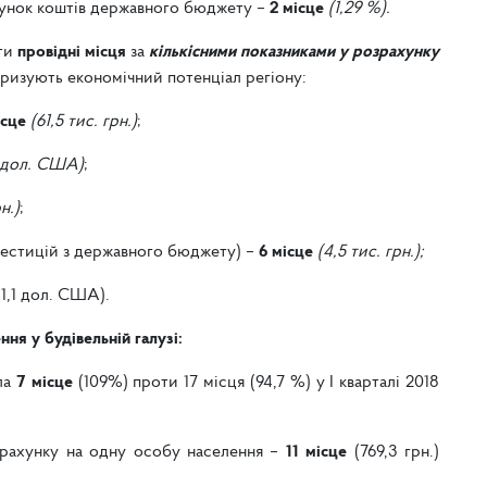
хунок коштів державного бюджету –
2 місце
(1,29 %).
ати
провідні місця
за
кількісними показниками у розрахунку
теризують економічний потенціал регіону:
ісце
(61,5 тис. грн.)
;
. дол. США)
;
н.)
;
нвестицій з державного бюджету) –
6 місце
(4,5 тис. грн.);
1,1 дол. США).
ння у будівельній галузі:
іла
7 місце
(109%) проти 17 місця (94,7 %) у І кварталі 2018
зрахунку на одну особу населення –
11 місце
(769,3 грн.)