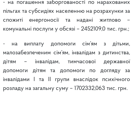
- на погашення заборгованості по нарахованих
пільгах та субсидіях населенню на розрахунки за
спожиті енергоносії та надані житлово –
комунальні послуги у обсязі – 2452109,0 тис. грн.;
- на виплату допомоги сім’ям з дітьми,
малозабезпеченим сім’ям, інвалідам з дитинства,
дітям – інвалідам, тимчасової державної
допомоги дітям та допомоги по догляду за
інвалідами І та ІІ групи внаслідок психічного
розладу на загальну суму – 1702332,063 тис. грн.