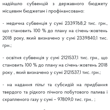
надійшло субвенцій з державного бюджету
місцевим бюджетам і профінансовано:
- медична субвенція у сумі 2339768,2 тис. грн.,
що становить 100 % до плану на січень-жовтень
2018 року, який визначено у сумі 2339840,1 тис.
грн.;
- освітня субвенція у сумі 2121537,1 тис. грн., що
становить 100 % до плану на січень-жовтень 2018
року , який визначено у сумі 2121537,1 тис. грн.;
- на надання пільг та субсидій на придбання
твердого та рідкого пічного побутового палива і
скрапленого газу у сумі – 97809,0 тис. грн.. ;