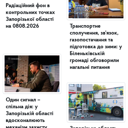
Радіаційний фон в
контрольних точках
Запорізької області
Транспортне
на 0808.2026
сполучення, зв’язок,
газопостачання та
підготовка до зими: у
Біленьківській
громаді обговорили
нагальні питання
Один сигнал –
спільна дія: у
Запорізькій області
вдосконалюють
механізм захисту