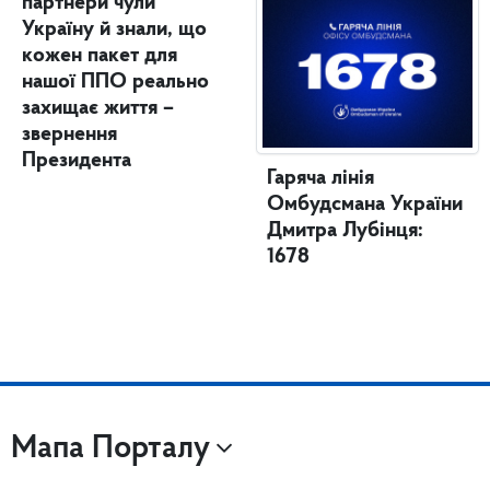
партнери чули
Україну й знали, що
кожен пакет для
нашої ППО реально
захищає життя –
звернення
Президента
Гаряча лінія
Омбудсмана України
Дмитра Лубінця:
1678
Мапа Порталу