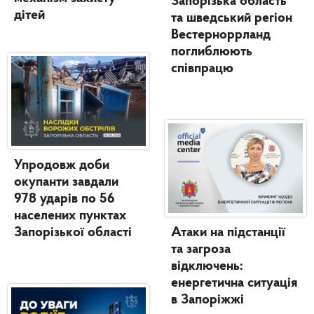
Запорізька область
дітей
та шведський регіон
Вестерноррланд
поглиблюють
співпрацю
Упродовж доби
окупанти завдали
978 ударів по 56
населених пунктах
Запорізької області
Атаки на підстанції
та загроза
відключень:
енергетична ситуація
в Запоріжжі