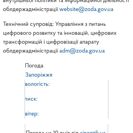
внутрішньої політики та інформаційної діяльності
облдержадміністрації
website@zoda.gov.ua
Технічний супровід: Управління з питань
цифрового розвитку та інновацій, цифрових
трансформацій і цифровізації апарату
облдержадміністрації
adm@zoda.gov.ua
Погода
Запоріжжя
вологість:
тиск:
вітер: