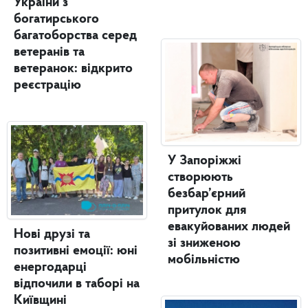
України з
богатирського
багатоборства серед
ветеранів та
ветеранок: відкрито
реєстрацію
У Запоріжжі
створюють
безбар’єрний
притулок для
евакуйованих людей
Нові друзі та
зі зниженою
позитивні емоції: юні
мобільністю
енергодарці
відпочили в таборі на
Київщині