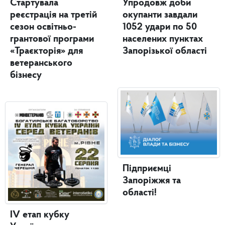
Стартувала
Упродовж доби
реєстрація на третій
окупанти завдали
сезон освітньо-
1052 удари по 50
грантової програми
населених пунктах
«Траєкторія» для
Запорізької області
ветеранського
бізнесу
Підприємці
Запоріжжя та
області!
IV етап кубку