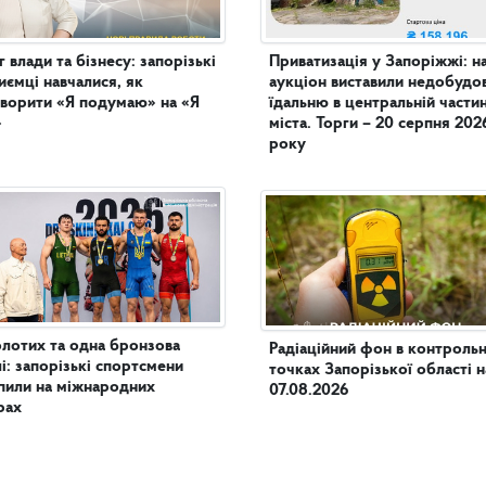
г влади та бізнесу: запорізькі
Приватизація у Запоріжжі: н
иємці навчалися, як
аукціон виставили недобудо
ворити «Я подумаю» на «Я
їдальню в центральній частині
»
міста. Торги – 20 серпня 202
року
олотих та одна бронзова
Радіаційний фон в контроль
і: запорізькі спортсмени
точках Запорізької області н
пили на міжнародних
07.08.2026
рах