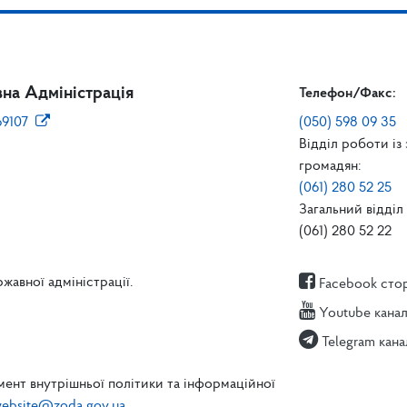
на Адміністрація
Телефон/Факс:
69107
(050) 598 09 35
Відділ роботи із
громадян:
(061) 280 52 25
Загальний відділ 
(061) 280 52 22
жавної адміністрації.
Facebook сто
Youtube кана
Telegram кана
ент внутрішньої політики та інформаційної
ebsite@zoda.gov.ua