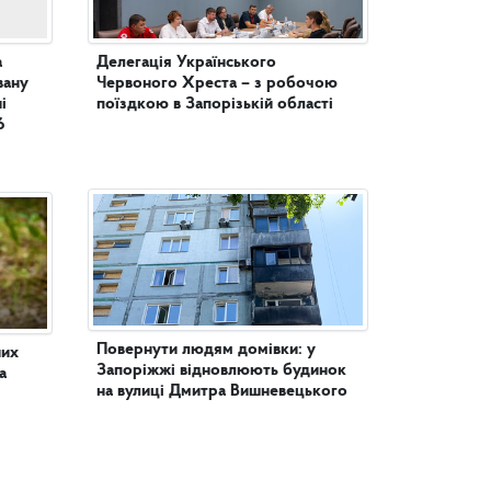
а
Делегація Українського
вану
Червоного Хреста – з робочою
поїздкою в Запорізькій області
6
Повернути людям домівки: у
них
Запоріжжі відновлюють будинок
а
на вулиці Дмитра Вишневецького