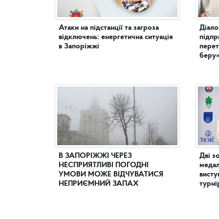
Атаки на підстанції та загроза
Діало
відключень: енергетична ситуація
підпр
в Запоріжжі
перет
беру
В ЗАПОРІЖЖІ ЧЕРЕЗ
Дві з
НЕСПРИЯТЛИВІ ПОГОДНІ
медал
УМОВИ МОЖЕ ВІДЧУВАТИСЯ
висту
НЕПРИЄМНИЙ ЗАПАХ
турні