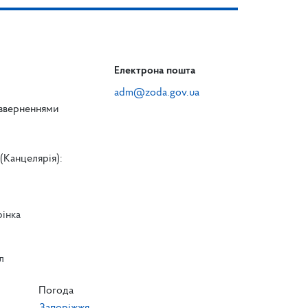
Електрона пошта
adm@zoda.gov.ua
 зверненнями
(Канцелярія):
рінка
л
л
Погода
Запоріжжя