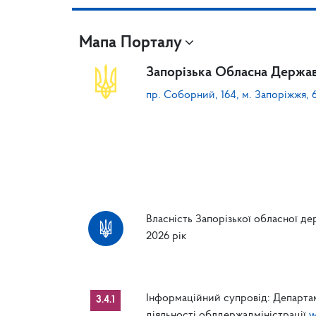
Мапа Порталу
Запорізька Обласна Держав
пр. Соборний, 164, м. Запоріжжя, 
Власність Запорізької обласної дер
2026 рік
Інформаційний супровід: Департам
3.4.1
діяльності облдержадміністрації
w