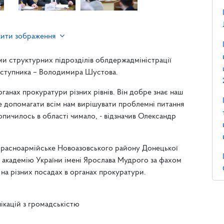
жити зображення
ами структурних підрозділів облдержадміністрації
аступника – Володимира Шустова.
нах прокуратури різних рівнів. Він добре знає наш
де допомагати всім нам вирішувати проблемні питання
опичилось в області чимало, - відзначив Олександр
Красноармійське Новоазовського району Донецької
 академію України імені Ярослава Мудрого за фахом
на різних посадах в органах прокуратури.
ікацій з громадськістю