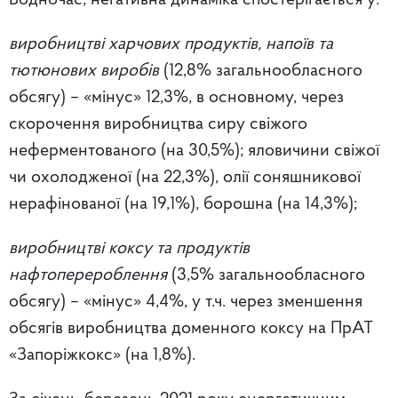
Водночас, негативна динаміка спостерігається у:
виробництві харчових продуктів, напоїв та
тютюнових виробів
(12,8% загальнообласного
обсягу) – «мінус» 12,3%, в основному, через
скорочення виробництва сиру свіжого
неферментованого (на 30,5%); яловичини свіжої
чи охолодженої (на 22,3%), олії соняшникової
нерафінованої (на 19,1%), борошна (на 14,3%);
виробництві коксу та продуктів
нафтоперероблення
(3,5% загальнообласного
обсягу) – «мінус» 4,4%, у т.ч. через зменшення
обсягів виробництва доменного коксу на ПрАТ
«Запоріжкокс» (на 1,8%).