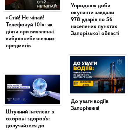
Упродовж доби
окупанти завдали
«Стій! Не чіпай!
978 ударів по 56
Телефонуй 101»: як
населених пунктах
діяти при виявленні
Запорізької області
вибухонебезпечних
предметів
До уваги водіїв
Запоріжжя!
Штучний інтелект в
охороні здоров’я:
долучайтеся до