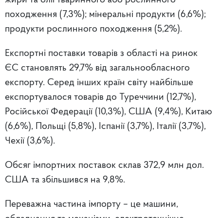
жири та олії тваринного або рослинного
походження (7,3%); мінеральні продукти (6,6%);
продукти рослинного походження (5,2%).
Експортні поставки товарів з області на ринок
ЄС становлять 29,7% від загальнообласного
експорту. Серед інших країн світу найбільше
експортувалося товарів до Туреччини (12,7%),
Російської Федерації (10,3%), США (9,4%), Китаю
(6,6%), Польщі (5,8%), Іспанії (3,7%), Італії (3,7%),
Чехії (3,6%).
Обсяг імпортних поставок склав 372,9 млн дол.
США та збільшився на 9,8%.
Переважна частина імпорту – це машини,