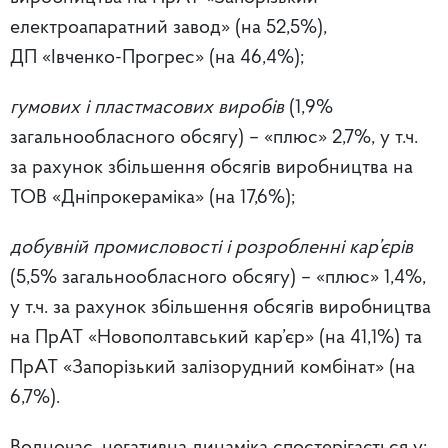
електроапаратний завод» (на 52,5%),
ДП «Івченко-Прогрес» (на 46,4%);
гумових і пластмасових виробів
(1,9%
загальнообласного обсягу) – «плюс» 2,7%, у т.ч.
за рахунок збільшення обсягів виробництва на
ТОВ «Дніпрокераміка» (на 17,6%);
добувній промисловості і розробленні кар’єрів
(5,5% загальнообласного обсягу) – «плюс» 1,4%,
у т.ч. за рахунок збільшення обсягів виробництва
на ПрАТ «Новополтавський кар’єр» (на 41,1%) та
ПрАТ «Запорізький залізорудний комбінат» (на
6,7%).