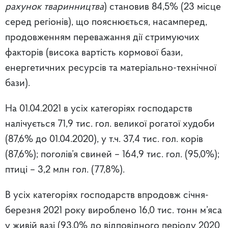
рахунок тваринництва
) становив 84,5% (23 місце
серед регіонів), що пояснюється, насамперед,
продовженням переважання дії стримуючих
факторів (висока вартість кормової бази,
енергетичних ресурсів та матеріально-технічної
бази).
На 01.04.2021 в усіх категоріях господарств
налічується 71,9 тис. гол. великої рогатої худоби
(87,6% до 01.04.2020), у т.ч. 37,4 тис. гол. корів
(87,6%); поголів’я свиней – 164,9 тис. гол. (95,0%);
птиці – 3,2 млн гол. (77,8%).
В усіх категоріях господарств впродовж січня-
березня 2021 року вироблено 16,0 тис. тонн м’яса
у живій вазі (93,0% до відповідного періоду 2020