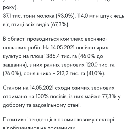
року),
37,1 тис. тонн молока (93,0%), 114,0 млн штук яєць
від птиці всіх видів (67,3%).
В області проводиться комплекс весняно-
польових робіт. На 14.05.2021 посіяно ярих
культур на площі 386,4 тис. га (46,0% до
завдання), з них ранніх зернових 120,0 тис. га
(76,0%), соняшника – 212,2 тис. га (41,0%).
Станом на 14.05.2021 сходи озимих зернових
отримано на 100% посівів, із них майже 77,3% у
доброму та задовільному стані.
Позитивні тенденції в промисловому секторі
відобразилися на показниках