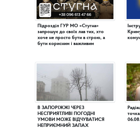
Підрозділ ГУР МО «Стугна»
Інстр
запрошує до своїх лав тих, хто
Криму
хоче не просто бути в строю, а
комун
бути корисним і важливим
В ЗАПОРІЖЖІ ЧЕРЕЗ
Радіа
НЕСПРИЯТЛИВІ ПОГОДНІ
точка
УМОВИ МОЖЕ ВІДЧУВАТИСЯ
06.08
НЕПРИЄМНИЙ ЗАПАХ