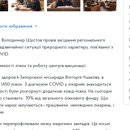
жити зображення
 Володимир Шустов провів засідання регіонального
надзвичайної ситуації природного характеру, пов’язаної з
VID.
еності ліжок та роботу центрів вакцинації.
доров’я Запорізької міськради Вікторія Ушакова, в
 1450 ліжок. З діагнозом COVID у лікарнях знаходиться
ості були розгорнуті додаткові ковід-ліжка. На сьогодні
 що становить 70% від загального ліжкового фонду. Що
и наразі залучаються і працівники нековідних лікарень, і
ни.
м перепрофілювали низку медичних закладів. Це міські