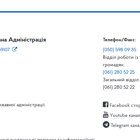
на Адміністрація
Телефон/Факс:
69107
(050) 598 09 35
Відділ роботи із
громадян:
(061) 280 52 25
Загальний відділ 
(061) 280 52 22
жавної адміністрації.
Facebook сто
Youtube кана
Telegram кана