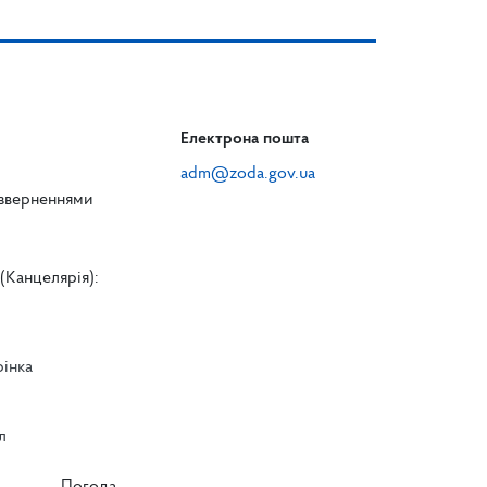
Електрона пошта
adm@zoda.gov.ua
 зверненнями
(Канцелярія):
рінка
л
л