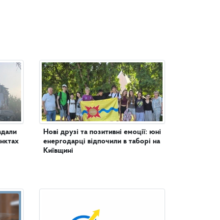
вдали
Нові друзі та позитивні емоції: юні
унктах
енергодарці відпочили в таборі на
Київщині