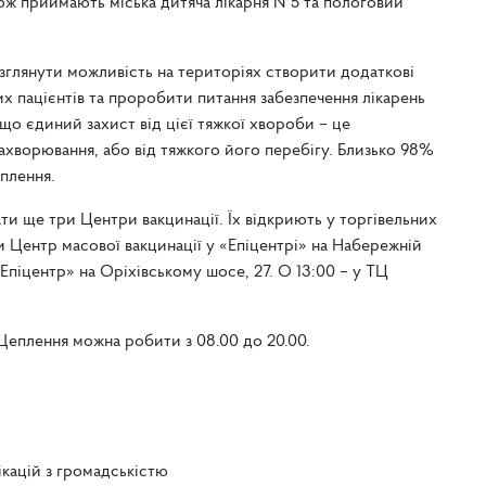
також приймають міська дитяча лікарня №5 та пологовий
глянути можливість на територіях створити додаткові
их пацієнтів та проробити питання забезпечення лікарень
о єдиний захист від цієї тяжкої хвороби – це
ахворювання, або від тяжкого його перебігу. Близько 98%
еплення.
ти ще три Центри вакцинації. Їх відкриють у торгівельних
и Центр масової вакцинації у «Епіцентрі» на Набережній
Ц «Епіцентр» на Оріхівському шосе, 27. О 13:00 – у ТЦ
Щеплення можна робити з 08.00 до 20.00.
ікацій з громадськістю