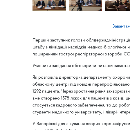
Заванта
Перший заступник голови облдержадміністрації
штабу з ліквідації наслідків медико-біологічної 
поширенням гострої респіраторної хвороби CO
Учасники засідання обговорили питання завантаж
Як розповіла директорка департаменту охорони з
обласному центрі під ковідні перепрофільовано
1292 пацієнта. Через зростання рівня захворюван
вже створено 1578 ліжок для пацієнтів з ковід,
стосується кадрового забезпечення, то до робот
студенти медичного університету, і лікарі-інтер
У Запоріжжі для лікування хворих коронавірусо