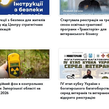
укції з безпеки для жителів
Стартувала реєстрація на тр
 від Центру стратегічних
сезон освітньо-грантової
ікацій
програми «Траєкторія» для
ветеранського бізнесу
ційний фон в контрольних
IV етап кубку України з
х Запорізької області на
богатирського багатоборств
.2026
серед ветеранів та ветеранок
відкрито реєстрацію