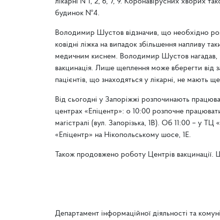
лікарні №1, 2, 6, 7, 9. Коронавірусних хворих 
будинок №4.
Володимир Шустов відзначив, що необхідно роз
ковідні ліжка на випадок збільшення напливу так
медичним киснем. Володимир Шустов нагадав, щ
вакцинація. Лише щеплення може вберегти від з
пацієнтів, що знаходяться у лікарні, не мають щ
Від сьогодні у Запоріжжі розпочинають працюва
центрах «Епіцентр»: о 10:00 розпочне працюват
магістралі (вул. Запорізька, 1В). Об 11:00 – у Т
«Епіцентр» на Нікопольському шосе, 1E.
Також продовжено роботу Центрів вакцинації. 
Департамент інформаційної діяльності та комун