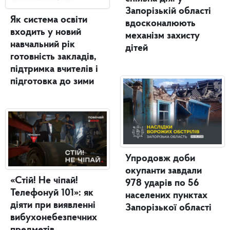
Запорізькій області
Як система освіти
вдосконалюють
входить у новий
механізм захисту
навчальний рік
дітей
готовність закладів,
підтримка вчителів і
підготовка до зими
Упродовж доби
окупанти завдали
«Стій! Не чіпай!
978 ударів по 56
Телефонуй 101»: як
населених пунктах
діяти при виявленні
Запорізької області
вибухонебезпечних
предметів