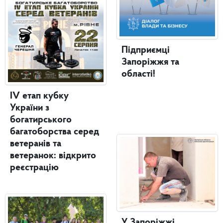
Підприємці
Запоріжжя та
області!
IV етап кубку
України з
богатирського
багатоборства серед
ветеранів та
ветеранок: відкрито
реєстрацію
У Запоріжжі