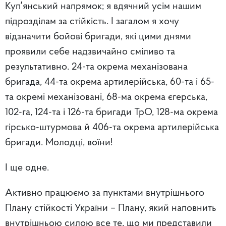
Купʼянський напрямок; я вдячний усім нашим
підрозділам за стійкість. І загалом я хочу
відзначити бойові бригади, які цими днями
проявили себе надзвичайно сміливо та
результативно. 24-та окрема механізована
бригада, 44-та окрема артилерійська, 60-та і 65-
та окремі механізовані, 68-ма окрема єгерська,
102-га, 124-та і 126-та бригади ТрО, 128-ма окрема
гірсько-штурмова й 406-та окрема артилерійська
бригади. Молодці, воїни!
І ще одне.
Активно працюємо за пунктами внутрішнього
Плану стійкості України – Плану, який наповнить
внутрішньою силою все те, що ми представили