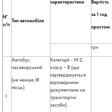
характеристики
Вартість
за 1 год
№
Тип автомобіля
з/п
простою
грн
Автобус
Категорії – М 2,
пасажирський
класу – В (що
підтверджується
(не менше 18
відповідними
місць)
документами на
1
транспортні
засоби).