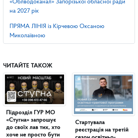
«Облводоканал» Запорізької обласної ради
на 2027 рік
ПРЯМА ЛІНІЯ із Кірчевою Оксаною
Миколаївною
ЧИТАЙТЕ ТАКОЖ
Підрозділ ГУР МО
«Стугна» запрошує
Стартувала
до своїх лав тих, хто
реєстрація на третій
хоче не просто бути
сезон освітньо-