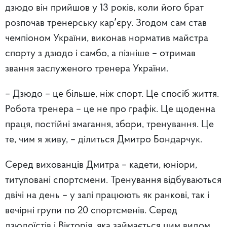
дзюдо він прийшов у 13 років, коли його брат
розпочав тренерську карʼєру. Згодом сам став
чемпіоном України, виконав норматив майстра
спорту з дзюдо і самбо, а пізніше – отримав
звання заслуженого тренера України.
– Дзюдо – це більше, ніж спорт. Це спосіб життя.
Робота тренера – це не про графік. Це щоденна
праця, постійні змагання, збори, тренування. Це
те, чим я живу, – ділиться Дмитро Бондарчук.
Серед вихованців Дмитра – кадети, юніори,
титуловані спортсмени. Тренування відбуваються
двічі на день – у залі працюють як ранкові, так і
вечірні групи по 20 спортсменів. Серед
дзюдоїстів і Вікторія, яка займається цим видом