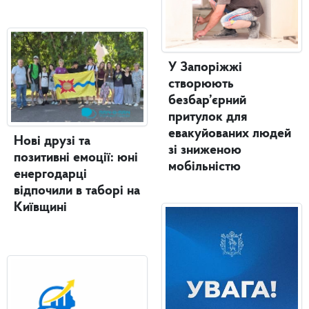
У Запоріжжі
створюють
безбар’єрний
притулок для
евакуйованих людей
Нові друзі та
зі зниженою
позитивні емоції: юні
мобільністю
енергодарці
відпочили в таборі на
Київщині