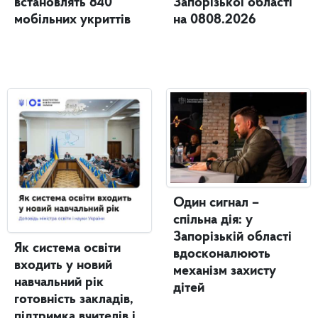
встановлять 840
Запорізької області
мобільних укриттів
на 0808.2026
Один сигнал –
спільна дія: у
Запорізькій області
Як система освіти
вдосконалюють
входить у новий
механізм захисту
навчальний рік
дітей
готовність закладів,
підтримка вчителів і