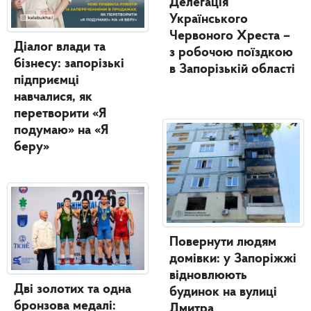
Делегація
Українського
Червоного Хреста –
Діалог влади та
з робочою поїздкою
бізнесу: запорізькі
в Запорізькій області
підприємці
навчалися, як
перетворити «Я
подумаю» на «Я
беру»
Повернути людям
домівки: у Запоріжжі
відновлюють
Дві золотих та одна
будинок на вулиці
бронзова медалі:
Дмитра