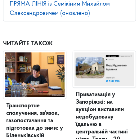
ПРЯМА ЛІНІЯ із Семікіним Михайлом
Олександровичем (оновлено)
ЧИТАЙТЕ ТАКОЖ
Приватизація у
Запоріжжі: на
Транспортне
аукціон виставили
сполучення, зв’язок,
недобудовану
газопостачання та
їдальню в
підготовка до зими: у
центральній частині
Біленьківській