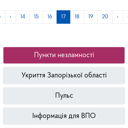
«
‹
14
15
16
17
18
19
20
›
Пункти незламності
Укриття Запорізької області
Пульс
Інформація для ВПО