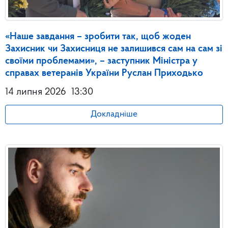
«Наше завдання – зробити так, щоб жоден
Захисник чи Захисниця не залишився сам на сам зі
своїми проблемами», – заступник Міністра у
справах ветеранів України Руслан Приходько
14 липня 2026
13:30
Докладніше