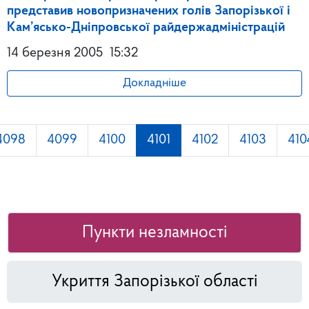
представив новопризначених голів Запорізької і
Кам’ясько-Дніпровської райдержадміністрацій
14 березня 2005
15:32
Докладніше
4098
4099
4100
4101
4102
4103
410
Пункти незламності
Укриття Запорізької області