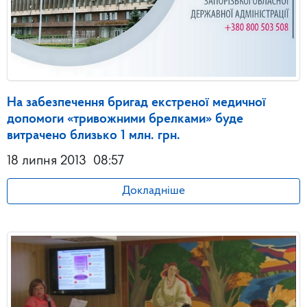
На забезпечення бригад екстреної медичної
допомоги «тривожними брелками» буде
витрачено близько 1 млн. грн.
18 липня 2013
08:57
Докладніше