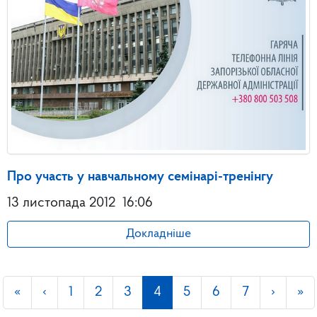
Про участь у навчальному семінарі-тренінгу
13 листопада 2012
16:06
Докладніше
«
‹
1
2
3
4
5
6
7
›
»