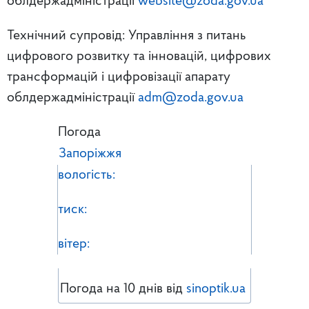
облдержадміністрації
website@zoda.gov.ua
Технічний супровід: Управління з питань
цифрового розвитку та інновацій, цифрових
трансформацій і цифровізації апарату
облдержадміністрації
adm@zoda.gov.ua
Погода
Запоріжжя
вологість:
тиск:
вітер:
Погода на 10 днів від
sinoptik.ua