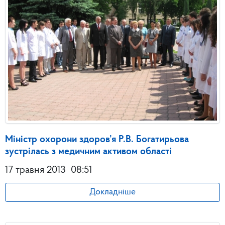
Міністр охорони здоров’я Р.В. Богатирьова
зустрілась з медичним активом області
17 травня 2013
08:51
Докладніше