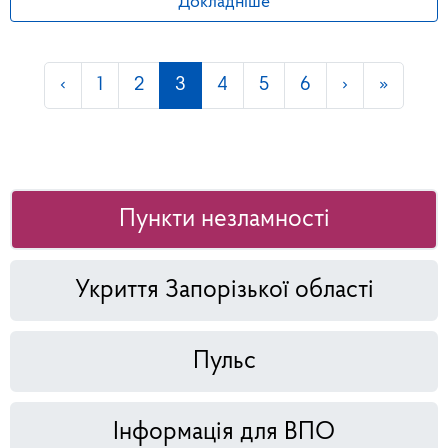
Докладніше
‹
1
2
3
4
5
6
›
»
Пункти незламності
Укриття Запорізької області
Пульс
Інформація для ВПО