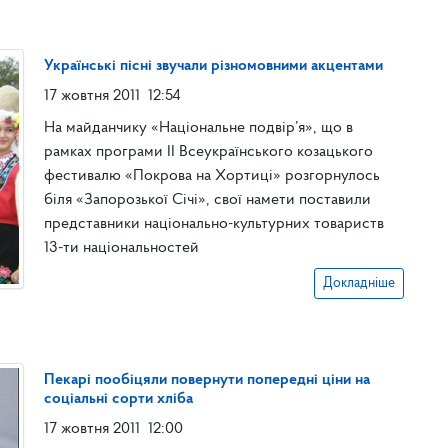
Українські пісні звучали різномовними акцентами
17 жовтня 2011
12:54
На майданчику «Національне подвір’я», що в
рамках програми ІІ Всеукраїнського козацького
фестивалю «Покрова на Хортиці» розгорнулось
біля «Запорозької Січі», свої намети поставили
представники національно-культурних товариств
13-ти національностей
Докладніше
Пекарі пообіцяли повернути попередні ціни на
соціальні сорти хліба
17 жовтня 2011
12:00