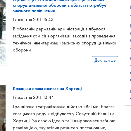
Організація технічної інвентаризації захисних
споруд цивільної оборони в області потребує
значного поліпшення
17 жовтня 2011
15:43
В обласній державній адміністрації відбулося
засідання комісії з організації заходів з проведення
технічної інвентаризації захисних споруд цивільної
оборони
Докладніше
Козацька слава оживає на Хортиці
17 жовтня 2011
13:44
Грандіозне театралізоване дійство «Всі ми, браття,
козацького роду!» відбулося у Совутиній балці на
Хортиці. За своєю ідеєю та її широкомасштабною
реалізацією, яку втілив режисер-постановник,