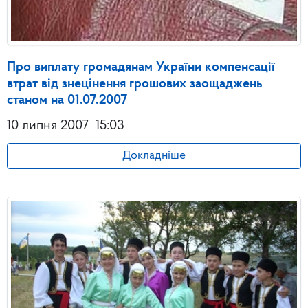
Про виплату громадянам України компенсації
втрат від знецінення грошових заощаджень
станом на 01.07.2007
10 липня 2007
15:03
Докладніше