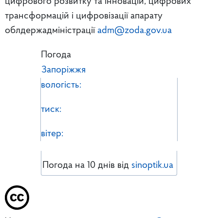
цифрового розвитку та інновацій, цифрових
трансформацій і цифровізації апарату
облдержадміністрації
adm@zoda.gov.ua
Погода
Запоріжжя
вологість:
тиск:
вітер:
Погода на 10 днів від
sinoptik.ua